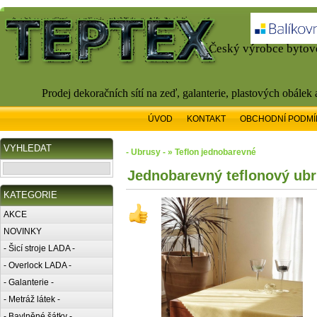
Český výrobce bytové
Prodej dekoračních sítí na zeď, galanterie, plastových obálek
ÚVOD
KONTAKT
OBCHODNÍ PODMÍ
VYHLEDAT
- Ubrusy - » Teflon jednobarevné
Jednobarevný teflonový ubru
KATEGORIE
AKCE
NOVINKY
- Šicí stroje LADA -
- Overlock LADA -
- Galanterie -
- Metráž látek -
- Bavlněné šátky -