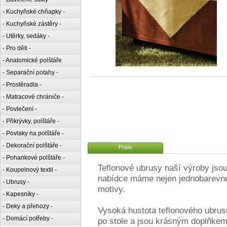
- Kuchyňské chňapky -
- Kuchyňské zástěry -
- Utěrky, sedáky -
- Pro děti -
- Anatomické polštáře
- Separační potahy -
- Prostěradla -
- Matracové chrániče -
- Povlečení -
- Přikrývky, polštáře -
- Povlaky na polštáře -
- Dekorační polštáře -
Popis
- Pohankové polštáře -
Teflonové ubrusy naší výroby jsou 
- Koupelnový textil -
nabídce máme nejen jednobarevné 
- Ubrusy -
motivy.
- Kapesníky -
- Deky a přehozy -
Vysoká hustota teflonového ubrus
- Domácí potřeby -
po stole a jsou krásným doplňkem i