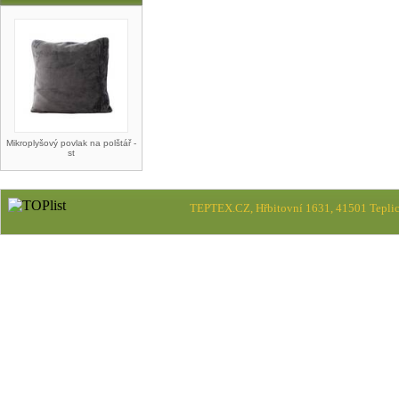
Mikroplyšový povlak na polštář -
st
TEPTEX.CZ, Hřbitovní 1631, 41501 Teplic