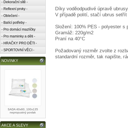
- Dekorační sítě -
Díky voděodpudivé úpravě ubrusy 
- Reflexní prvky -
V případě polití, stačí ubrus setř
- Oblečení -
- Balící potřeby -
Složení: 100% PES - polyester s
- Pro domácí mazlíčky
Gramáž: 220g/m2
- Pro maminky a děti -
Praní na 40°C
- HRAČKY PRO DĚTI -
Požadovaný rozměr zvolte z rozb
- SPORTOVNÍ VĚCI -
standardní rozměr, tak napište, r
NOVINKY
SADA 40x60, 100x135
nepropustný povlak
AKCE A SLEVY