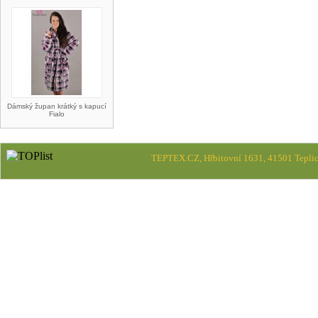
Dámský župan krátký s kapucí
Fialo
TEPTEX.CZ, Hřbitovní 1631, 41501 Teplic