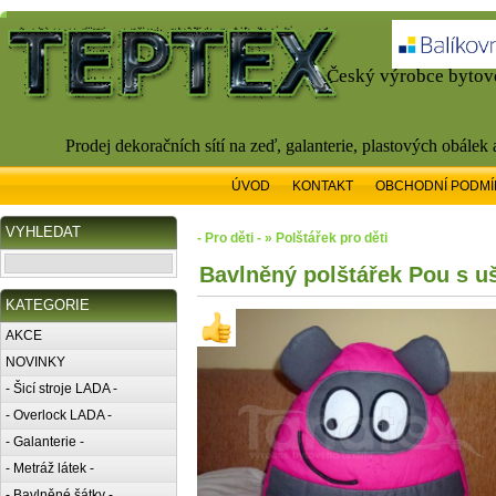
Český výrobce bytové
Prodej dekoračních sítí na zeď, galanterie, plastových obálek
ÚVOD
KONTAKT
OBCHODNÍ PODMÍ
VYHLEDAT
- Pro děti - » Polštářek pro děti
Bavlněný polštářek Pou s u
KATEGORIE
AKCE
NOVINKY
- Šicí stroje LADA -
- Overlock LADA -
- Galanterie -
- Metráž látek -
- Bavlněné šátky -