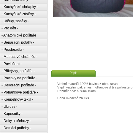
- Kuchyňské chňapky -
- Kuchyňské zástěry -
- Utěrky, sedáky -
- Pro děti -
- Anatomické polštáře
- Separační potahy -
- Prostěradla -
- Matracové chrániče -
- Povlečení -
- Přikrývky, polštáře -
Popis
- Povlaky na polštáře -
Vrchní materiál 100% bavlna z obou stran.
- Dekorační polštáře -
Výplň vatelín, pak směs molitanové drťi a polyestero
Rozměr cca: 40x40x10cm.
- Pohankové polštáře -
Cena uvedená za 1ks.
- Koupelnový textil -
- Ubrusy -
- Kapesníky -
- Deky a přehozy -
- Domácí potřeby -