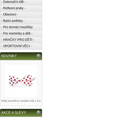
- Dekorační sítě -
- Reflexní prvky -
- Oblečení -
- Balící potřeby -
- Pro domácí mazlíčky
- Pro maminky a děti -
- HRAČKY PRO DĚTI -
- SPORTOVNÍ VĚCI -
NOVINKY
Velký bavlněný motýlek bílý s čer
AKCE A SLEVY