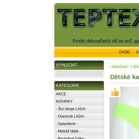
Prodej dekoračních sítí na zeď, g
ÚVOD
K
VYHLEDAT
- Oblečení - » Dí
Dětské ka
KATEGORIE
AKCE
NOVINKY
- Šicí stroje LADA -
- Overlock LADA -
- Galanterie -
- Metráž látek -
- Bavlněné šátky -