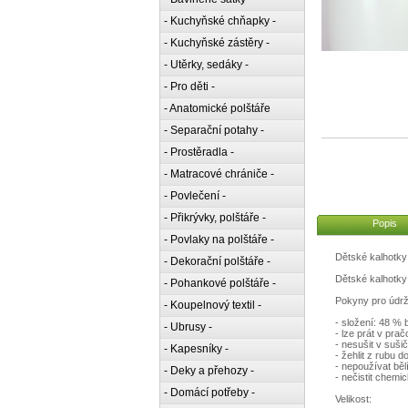
- Kuchyňské chňapky -
- Kuchyňské zástěry -
- Utěrky, sedáky -
- Pro děti -
- Anatomické polštáře
- Separační potahy -
- Prostěradla -
- Matracové chrániče -
- Povlečení -
- Přikrývky, polštáře -
Popis
- Povlaky na polštáře -
Dětské kalhotky 
- Dekorační polštáře -
Dětské kalhotky
- Pohankové polštáře -
Pokyny pro údrž
- Koupelnový textil -
- složení: 48 % 
- Ubrusy -
- lze prát v prač
- nesušit v suši
- Kapesníky -
- žehlit z rubu d
- nepoužívat běl
- Deky a přehozy -
- nečistit chemi
- Domácí potřeby -
Velikost: