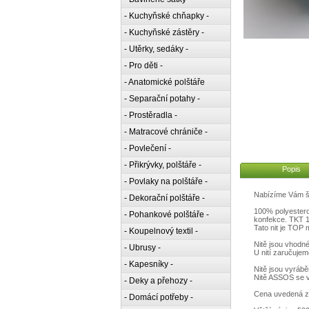
- Kuchyňské chňapky -
- Kuchyňské zástěry -
- Utěrky, sedáky -
- Pro děti -
- Anatomické polštáře
- Separační potahy -
- Prostěradla -
- Matracové chrániče -
- Povlečení -
- Přikrývky, polštáře -
Popis
- Povlaky na polštáře -
Nabízíme Vám špi
- Dekorační polštáře -
100% polyestero
- Pohankové polštáře -
konfekce. TKT 
Tato nit je TOP 
- Koupelnový textil -
Nitě jsou vhodné
- Ubrusy -
U nití zaručuje
- Kapesníky -
Nitě jsou vyráb
Nitě ASSOS se v
- Deky a přehozy -
Cena uvedená z
- Domácí potřeby -