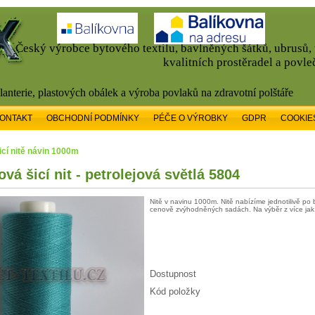
Český výrobce bytového textilu, bavlněných šátků, ubrusů
kvalitních prostěradel a povle
alanterie, plastových obálek a výroba povlaků na zdravotní polštáře
ONTAKT
OBCHODNÍ PODMÍNKY
PÉČE O VÝROBKY
GDPR
COOKIE
Šicí nitě návin 1000m
vá šicí nit - petrolejová světlá 5804
Nitě v navinu 1000m. Nitě nabízíme jednotilivě po 
cenově zvýhodněných sadách. Na výběr z více jak 
Dostupnost
Kód položky