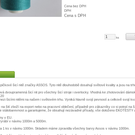
Cena bez DPH
DPH
Cena s DPH
ks
čkové šicí nitě značky ASSOS. Tyto nitě dlouhodobě dosahují světové kvality a jsou na trhu j
vá dvoupramenná šicí nit pro všechny šicí stroje i overlocky. Vhodná ke zhotovování dámsk
120
mezi šicími nitěmi na našem i světovém trhu. Vyniká hlavně svojí pevností a celkově svojí kva
 na šití zboží na export nebo na pracovní oblečení, případně pro zákazníky co si potrpí na š
me stálobarevnost a garantujeme, že obsahují nezávadné přísady, vše doloženo EKOTESTY a c
ěny v EU.
yrábí v návinu 1000m a 5000m.
a 1 ks v návinu 1000m. Skladem máme zpravidla všechny barvy Assos v návinu 1000m.