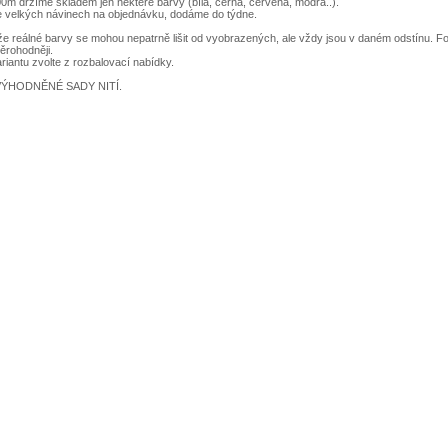
0m držíme skladem jen nekteré barvy (bílá, černá, červená, modrá..).
e velkých návinech na objednávku, dodáme do týdne.
 reálné barvy se mohou nepatrně lišit od vyobrazených, ale vždy jsou v daném odstínu. Fot
ěrohodněji.
iantu zvolte z rozbalovací nabídky.
VÝHODNĚNÉ SADY NITÍ.