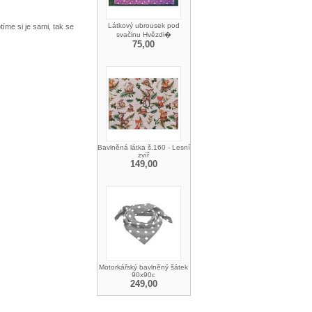
Látkový ubrousek pod
íme si je sami, tak se
svačinu Hvězdi�
75,00
Bavlněná látka š.160 - Lesní
zvíř
149,00
Motorkářský bavlněný šátek
90x90c
249,00