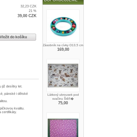
32,23 CZK
21 %
39,00 CZK
Vložit do košíku
Zásobník na cívky O13,5 cm
169,00
iž desítky let.
é, pánské i dětské
Látkový ubrousek pod
svačinu Štěň�
litou.
75,00
pičkovou kvalitu.
ertifikáty.