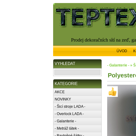
Prodej dekoračních sítí na zeď, g
ÚVOD
K
VYHLEDAT
- Galanterie - » 
Polyestero
KATEGORIE
AKCE
NOVINKY
- Šicí stroje LADA -
- Overlock LADA -
- Galanterie -
- Metráž látek -
- Bavlněné šátky -