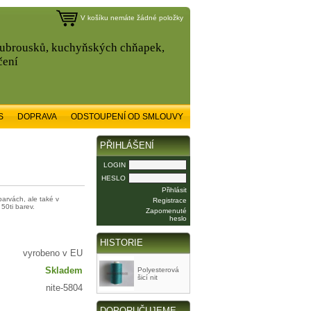
V košíku nemáte žádné položky
, ubrousků, kuchyňských chňapek,
čení
S
DOPRAVA
ODSTOUPENÍ OD SMLOUVY
PŘIHLÁŠENÍ
LOGIN
HESLO
Přihlásit
barvách, ale také v
Registrace
50ti barev.
Zapomenuté
heslo
HISTORIE
vyrobeno v EU
Skladem
Polyesterová
šicí nit
nite-5804
DOPORUČUJEME