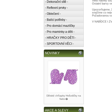
Větší náviny 500
- Dekorační sítě -
Ostatní barvy v
- Reflexní prvky -
Upozorňujeme, že
snažíme co nejv
- Oblečení -
Požadovanou var
- Balící potřeby -
V NABÍDCE I Z
- Pro domácí mazlíčky
- Pro maminky a děti -
- HRAČKY PRO DĚTI -
- SPORTOVNÍ VĚCI -
NOVINKY
Dětské chňapky Hvězdičky na
fialov�
AKCE A SLEVY