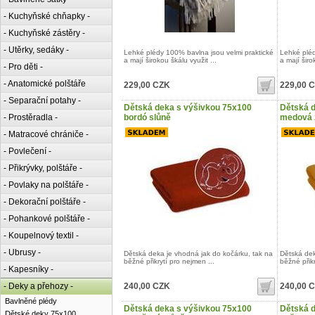
- Kuchyňské chňapky -
- Kuchyňské zástěry -
- Utěrky, sedáky -
Lehké plédy 100% bavlna jsou velmi praktické
Lehké pléd
a mají širokou škálu využit ...
a mají širo
- Pro děti -
- Anatomické polštáře
229,00 CZK
229,00 
- Separační potahy -
Dětská deka s výšivkou 75x100
Dětská 
- Prostěradla -
bordó slůně
medová 
- Matracové chrániče -
- Povlečení -
- Přikrývky, polštáře -
- Povlaky na polštáře -
- Dekorační polštáře -
- Pohankové polštáře -
- Koupelnový textil -
- Ubrusy -
Dětská deka je vhodná jak do kočárku, tak na
Dětská dek
běžné přikrytí pro nejmen ...
běžné přikr
- Kapesníky -
- Deky a přehozy -
240,00 CZK
240,00 
Bavlněné plédy
Dětská deka s výšivkou 75x100
Dětská 
Dětské deky 75x100