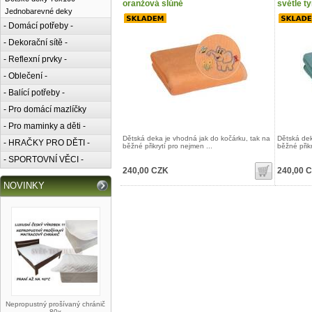
oranžová slůně
světle t
Jednobarevné deky
- Domácí potřeby -
- Dekorační sítě -
- Reflexní prvky -
- Oblečení -
- Balící potřeby -
- Pro domácí mazlíčky
- Pro maminky a děti -
Dětská deka je vhodná jak do kočárku, tak na
Dětská dek
- HRAČKY PRO DĚTI -
běžné přikrytí pro nejmen ...
běžné přikr
- SPORTOVNÍ VĚCI -
240,00 CZK
240,00 
NOVINKY
Nepropustný prošívaný chránič
80x