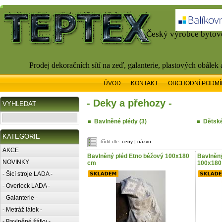
Český výrobce bytové
Prodej dekoračních sítí na zeď, galanterie, plastových obálek
ÚVOD
KONTAKT
OBCHODNÍ PODMÍ
- Deky a přehozy -
VYHLEDAT
Bavlněné plédy (3)
Dětské
KATEGORIE
třídit dle:
ceny
|
názvu
AKCE
Bavlněný pléd Etno béžový 100x180
Bavlněný
NOVINKY
cm
100x180
- Šicí stroje LADA -
- Overlock LADA -
- Galanterie -
- Metráž látek -
- Bavlněné šátky -