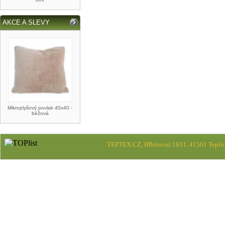
AKCE A SLEVY
Mikroplyšový povlak 40x40 -
béžová
TEPTEX.CZ, Hřbitovní 1631, 41501 Teplic