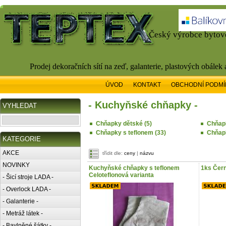
Český výrobce bytové
Prodej dekoračních sítí na zeď, galanterie, plastových obálek
ÚVOD
KONTAKT
OBCHODNÍ PODMÍ
- Kuchyňské chňapky -
VYHLEDAT
Chňapky dětské (5)
Chňapk
Chňapky s teflonem (33)
Chňapk
KATEGORIE
AKCE
třídit dle:
ceny
|
názvu
NOVINKY
Kuchyňské chňapky s teflonem
1ks Čer
Celoteflonová varianta
- Šicí stroje LADA -
- Overlock LADA -
- Galanterie -
- Metráž látek -
- Bavlněné šátky -