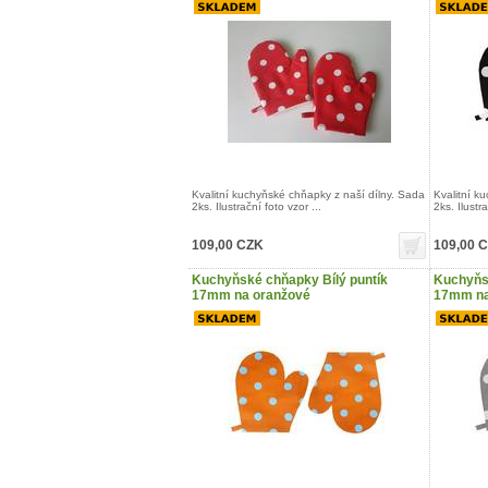
Kvalitní kuchyňské chňapky z naší dílny. Sada
Kvalitní k
2ks. Ilustrační foto vzor ...
2ks. Ilustra
109,00 CZK
109,00 
Kuchyňské chňapky Bílý puntík
Kuchyňsk
17mm na oranžové
17mm na