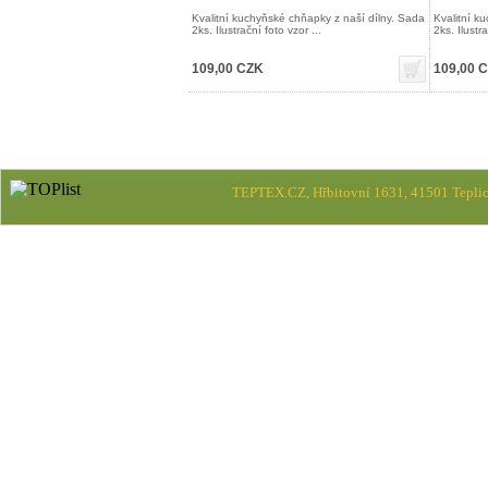
Kvalitní kuchyňské chňapky z naší dílny. Sada
Kvalitní k
2ks. Ilustrační foto vzor ...
2ks. Ilustra
109,00 CZK
109,00 
TEPTEX.CZ, Hřbitovní 1631, 41501 Teplic