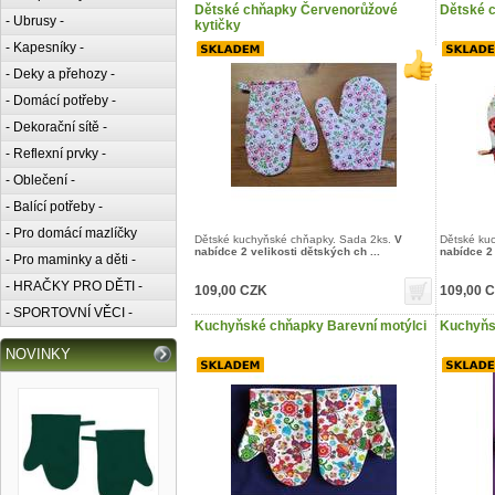
Dětské chňapky Červenorůžové
Dětské 
- Ubrusy -
kytičky
- Kapesníky -
- Deky a přehozy -
- Domácí potřeby -
- Dekorační sítě -
- Reflexní prvky -
- Oblečení -
- Balící potřeby -
- Pro domácí mazlíčky
Dětské kuchyňské chňapky. Sada 2ks.
V
Dětské ku
nabídce 2 velikosti dětských ch ...
nabídce 2 
- Pro maminky a děti -
- HRAČKY PRO DĚTI -
109,00 CZK
109,00 
- SPORTOVNÍ VĚCI -
Kuchyňské chňapky Barevní motýlci
Kuchyňs
NOVINKY