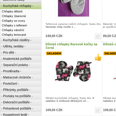
- Kuchyňské chňapky -
Chňapky dětské
Chňapky 1barevné
Chňapky se vzory
Teflonová varianta naších chňapek. Sada 2ks.
Materiál: 
Chňapky s teflonem
Variantu vždy zvolte z ...
je opatřen
Chňapky vánoční
Chňapky lemované
249,00 CZK
89,00 C
- Kuchyňské zástěry -
Dětské chňapky Barevné kočky na
Dětské 
- Utěrky, sedáky -
černé
- Pro děti -
- Anatomické polštáře
- Separační potahy -
- Prostěradla -
- Matracové chrániče -
- Povlečení -
- Přikrývky, polštáře -
- Povlaky na polštáře -
Dětské kuchyňské chňapky. Sada 2ks.
V
Dětské ku
nabídce 2 velikosti dětských ch ...
nabídce 2 
- Dekorační polštáře -
- Pohankové polštáře -
109,00 CZK
109,00 
- Koupelnový textil -