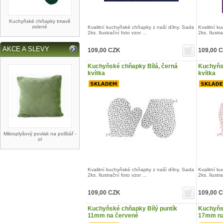
Kuchyňské chňapky tmavě
zelené
Kvalitní kuchyňské chňapky z naší dílny. Sada
Kvalitní k
2ks. Ilustrační foto vzor ...
2ks. Ilustra
AKCE A SLEVY
109,00 CZK
109,00 
Kuchyňské chňapky Bílá, černá
Kuchyňs
kvítka
kvítka
Mikroplyšový povlak na polštář -
ol
Kvalitní kuchyňské chňapky z naší dílny. Sada
Kvalitní k
2ks. Ilustrační foto vzor ...
2ks. Ilustra
109,00 CZK
109,00 
Kuchyňské chňapky Bílý puntík
Kuchyňsk
11mm na červené
17mm na