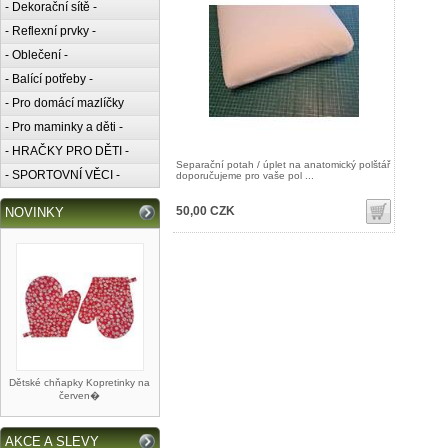
- Dekorační sítě -
- Reflexní prvky -
- Oblečení -
- Balící potřeby -
- Pro domácí mazlíčky
- Pro maminky a děti -
- HRAČKY PRO DĚTI -
Separační potah / úplet na anatomický polštář
- SPORTOVNÍ VĚCI -
doporučujeme pro vaše pol ...
50,00 CZK
NOVINKY
Dětské chňapky Kopretinky na
červen�
AKCE A SLEVY