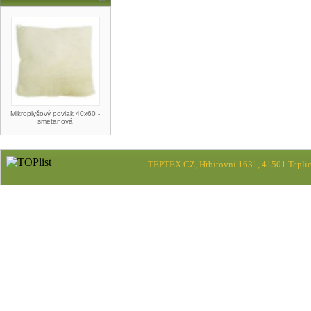
Mikroplyšový povlak 40x60 -
smetanová
TEPTEX.CZ, Hřbitovní 1631, 41501 Teplic