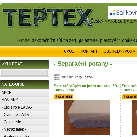
Český výrobce bytové
Prodej dekoračních sítí na zeď, galanterie, plastových obálek
ÚVOD
KONTAKT
OBCHODNÍ PODMÍ
- Separační potahy -
VYHLEDAT
třídit dle:
ceny
|
názvu
KATEGORIE
Separační úplet na jádro matrace 60-
Separačn
100x200cm
100x22
AKCE
NOVINKY
- Šicí stroje LADA -
- Overlock LADA -
- Galanterie -
- Metráž látek -
- Bavlněné šátky -