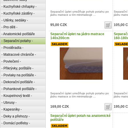
- Kuchyňské chňapky -
Separační úplet umožňuje pohyb potahu po
Separační
- Kuchyňské zástěry -
jádru matrace a tím minimalizuje ...
jádru matra
- Utěrky, sedáky -
95,00 CZK
105,00 
- Pro děti -
- Anatomické polštáře
Separační úplet na jádro matrace
Separačn
140x200cm
160-180
- Separační potahy -
- Prostěradla -
- Matracové chrániče -
- Povlečení -
- Přikrývky, polštáře -
- Povlaky na polštáře -
- Dekorační polštáře -
- Pohankové polštáře -
Separační úplet umožňuje pohyb potahu po
Separační
- Koupelnový textil -
jádru matrace a tím minimalizuje ...
jádru matra
- Ubrusy -
169,00 CZK
195,00 
- Kapesníky -
Separační úplet potah na anatomické
- Deky a přehozy -
polštáře
- Domácí potřeby -