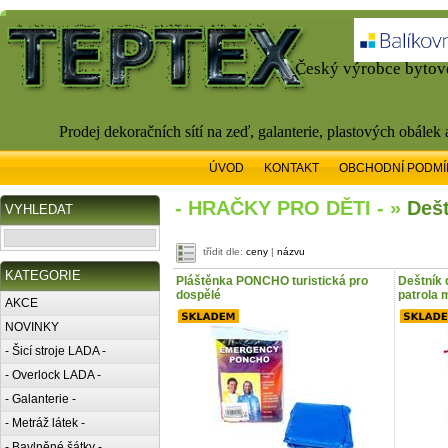
Český výrobce bytové
Prodej dekoračních sítí na zeď, galanterie, plastových obálek
ÚVOD
KONTAKT
OBCHODNÍ PODMÍ
- HRAČKY PRO DĚTI - »
Dešt
VYHLEDAT
třídit dle:
ceny
|
názvu
KATEGORIE
Pláštěnka PONCHO turistická pro
Deštník 
dospělé
patrola 
AKCE
NOVINKY
- Šicí stroje LADA -
- Overlock LADA -
- Galanterie -
- Metráž látek -
- Bavlněné šátky -