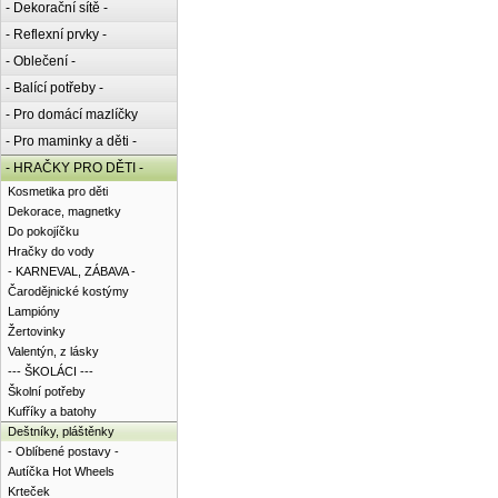
- Dekorační sítě -
- Reflexní prvky -
- Oblečení -
- Balící potřeby -
- Pro domácí mazlíčky
- Pro maminky a děti -
- HRAČKY PRO DĚTI -
Kosmetika pro děti
Dekorace, magnetky
Do pokojíčku
Hračky do vody
- KARNEVAL, ZÁBAVA -
Čarodějnické kostýmy
Lampióny
Žertovinky
Valentýn, z lásky
--- ŠKOLÁCI ---
Školní potřeby
Kufříky a batohy
Deštníky, pláštěnky
- Oblíbené postavy -
Autíčka Hot Wheels
Krteček