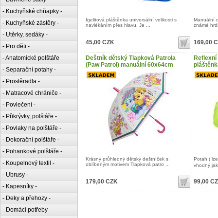
- Kuchyňské chňapky -
Igelitová pláštěnka universální velikosti s
Manuální d
- Kuchyňské zástěry -
navlékáním přes hlavu. Je ...
známé hrdi
- Utěrky, sedáky -
45,00 CZK
169,00 
- Pro děti -
- Anatomické polštáře
Deštník dětský Tlapková Patrola
Reflexní
(Paw Patrol) manuální 60x64cm
pláštěnk
- Separační potahy -
- Prostěradla -
- Matracové chrániče -
- Povlečení -
- Přikrývky, polštáře -
- Povlaky na polštáře -
- Dekorační polštáře -
- Pohankové polštáře -
Krásný průhledný dětský deštníček s
Potah ( lze
- Koupelnový textil -
oblíbeným motivem Tlapková patro ...
vhodný jak
- Ubrusy -
179,00 CZK
99,00 C
- Kapesníky -
- Deky a přehozy -
- Domácí potřeby -