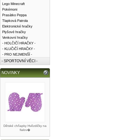
Lego Minecraft
Pokémoni
Prasátko Peppa
Tlapková Patrola
Elektronické hračky
Plyšové hračky
Venkovní hračky
- HOLČIČÍ HRAČKY -
- KLUČIČÍ HRAČKY -
- PRO NEJMENŠÍ -
- SPORTOVNÍ VĚCI -
NOVINKY
Dětské chňapky Hvězdičky na
fialov�