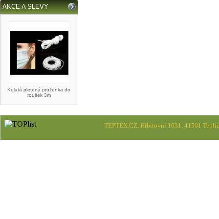
AKCE A SLEVY
Kulatá pletená pruženka do
roušek 3m
TEPTEX.CZ, Hřbitovní 1631, 41501 Teplic