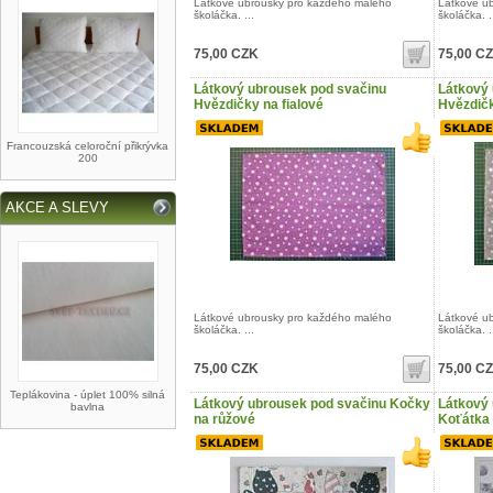
Látkové ubrousky pro každého malého
Látkové u
školáčka. ...
školáčka. .
75,00 CZK
75,00 C
Látkový ubrousek pod svačinu
Látkový 
Hvězdičky na fialové
Hvězdič
Francouzská celoroční přikrývka
200
AKCE A SLEVY
Látkové ubrousky pro každého malého
Látkové u
školáčka. ...
školáčka. .
75,00 CZK
75,00 C
Teplákovina - úplet 100% silná
Látkový ubrousek pod svačinu Kočky
Látkový 
bavlna
na růžové
Koťátka 