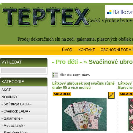
Český výrobce bytové
Prodej dekoračních sítí na zeď, galanterie, plastových obálek
ÚVOD
KONTAKT
OBCHODNÍ PODMÍ
- Pro děti - »
Svačinové ubr
VYHLEDAT
třídit dle:
ceny
|
názvu
KATEGORIE
Látkový ubrousek pod svačinu různé
Látkový 
druhy 65 a více motivů
Barevné
AKCE
NOVINKY
- Šicí stroje LADA -
- Overlock LADA -
- Galanterie -
- Metráž látek -
- Bavlněné šátky -