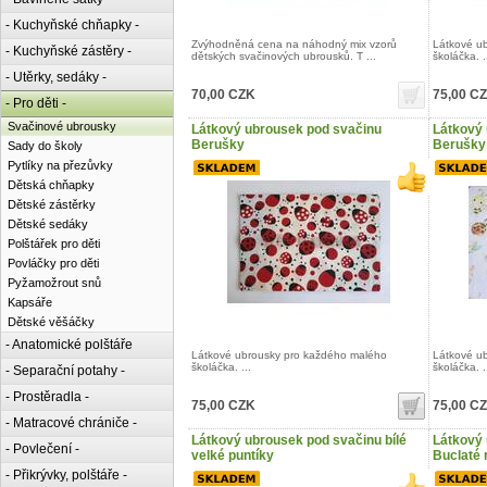
- Kuchyňské chňapky -
Zvýhodněná cena na náhodný mix vzorů
Látkové u
- Kuchyňské zástěry -
dětských svačinových ubrousků. T ...
školáčka. .
- Utěrky, sedáky -
70,00 CZK
75,00 C
- Pro děti -
Svačinové ubrousky
Látkový ubrousek pod svačinu
Látkový 
Berušky
Berušky 
Sady do školy
Pytlíky na přezůvky
Dětská chňapky
Dětské zástěrky
Dětské sedáky
Polštářek pro děti
Povláčky pro děti
Pyžamožrout snů
Kapsáře
Dětské věšáčky
- Anatomické polštáře
Látkové ubrousky pro každého malého
Látkové u
školáčka. ...
školáčka. .
- Separační potahy -
- Prostěradla -
75,00 CZK
75,00 C
- Matracové chrániče -
Látkový ubrousek pod svačinu bílé
Látkový 
- Povlečení -
velké puntíky
Buclaté 
- Přikrývky, polštáře -