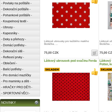
- Povlaky na polštáře -
- Dekorační polštáře -
- Pohankové polštáře -
- Koupelnový textil -
- Ubrusy -
- Kapesníky -
- Deky a přehozy -
Látkové ubrousky pro každého malého
Látkové u
školáčka. ...
školáčka. .
- Domácí potřeby -
- Dekorační sítě -
75,00 CZK
75,00 C
- Reflexní prvky -
Látkový ubrousek pod svačinu Ferda
Látkový 
- Oblečení -
Potter, 
- Balící potřeby -
- Pro domácí mazlíčky
- Pro maminky a děti -
- HRAČKY PRO DĚTI -
- SPORTOVNÍ VĚCI -
NOVINKY