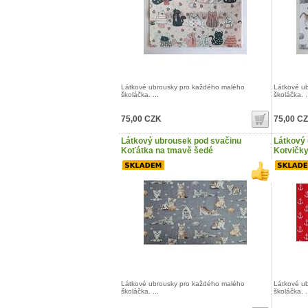
Látkové ubrousky pro každého malého
Látkové u
školáčka. ...
školáčka. .
75,00 CZK
75,00 C
Látkový ubrousek pod svačinu
Látkový 
Koťátka na tmavě šedé
Kotvičky
Látkové ubrousky pro každého malého
Látkové u
školáčka. ...
školáčka. .