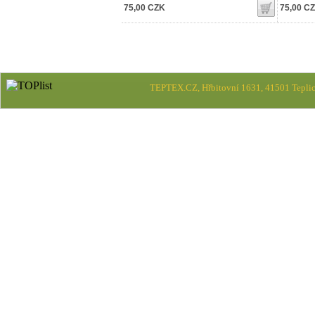
75,00 CZK
75,00 C
TEPTEX.CZ, Hřbitovní 1631, 41501 Teplic