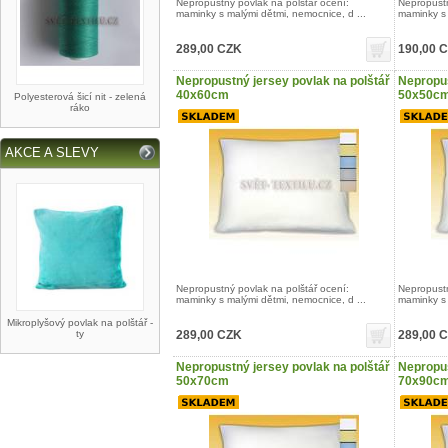
Nepropustný povlak na polštář ocení:
Nepropustn
maminky s malými dětmi, nemocnice, d ...
maminky s 
289,00 CZK
190,00 
Nepropustný jersey povlak na polštář
Nepropus
40x60cm
50x50c
Polyesterová šicí nit - zelená
ráko
AKCE A SLEVY
Nepropustný povlak na polštář ocení:
Nepropustn
maminky s malými dětmi, nemocnice, d ...
maminky s 
Mikroplyšový povlak na polštář -
ty
289,00 CZK
289,00 
Nepropustný jersey povlak na polštář
Nepropus
50x70cm
70x90c