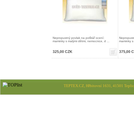
Nepropustný povlak na polštář ocení:
Nepropustn
maminky s malými dětmi, nemocnice, d ...
maminky s 
325,00 CZK
375,00 
TEPTEX.CZ, Hřbitovní 1631, 41501 Teplic