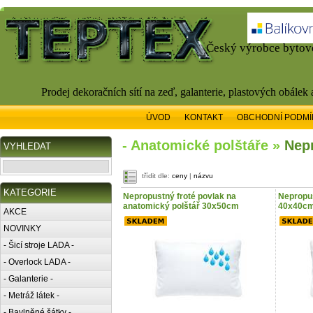
Český výrobce bytové
Prodej dekoračních sítí na zeď, galanterie, plastových obálek
ÚVOD
KONTAKT
OBCHODNÍ PODMÍ
- Anatomické polštáře »
Nep
VYHLEDAT
třídit dle:
ceny
|
názvu
KATEGORIE
Nepropustný froté povlak na
Nepropus
anatomický polštář 30x50cm
40x40c
AKCE
NOVINKY
- Šicí stroje LADA -
- Overlock LADA -
- Galanterie -
- Metráž látek -
- Bavlněné šátky -