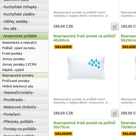
- Kuchyňské chňapky -
Nepropustný povlak na polštář ocení:
Nepropustn
- Kuchyňské zástěry -
maminky s malými dětmi, nemocnice, d ...
maminky s 
- Utěrky, sedáky -
289,00 CZK
190,00 
- Pro děti -
- Anatomické polštáře
Nepropustný froté povlak na polštář
Nepropus
40x60cm
50x50c
Anatomické a relaxační
Polštář, spaní na boku
Froté povlaky
Jersey povlaky
Jersey povlaky LYCRA
Náplně, výplně
Nepropustné povlaky
Prošívané povlaky
Vlněný ledvinový pás
- Separační potahy -
Nepropustný povlak na polštář ocení:
Nepropustn
- Prostěradla -
maminky s malými dětmi, nemocnice, d ...
maminky s 
- Matracové chrániče -
289,00 CZK
289,00 
- Povlečení -
- Přikrývky, polštáře -
Nepropustný froté povlak na polštář
Nepropus
50x70cm
70x90c
- Povlaky na polštáře -