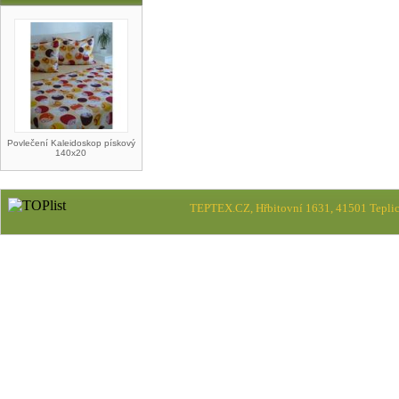
Povlečení Kaleidoskop pískový
140x20
TEPTEX.CZ, Hřbitovní 1631, 41501 Teplic