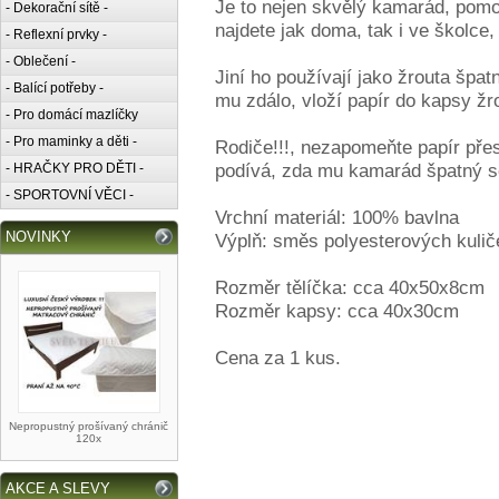
Je to nejen skvělý kamarád, pomocn
- Dekorační sítě -
najdete jak doma, tak i ve školce, 
- Reflexní prvky -
- Oblečení -
Jiní ho používají jako žrouta špat
- Balící potřeby -
mu zdálo, vloží papír do kapsy žr
- Pro domácí mazlíčky
- Pro maminky a děti -
Rodiče!!!, nezapomeňte papír přes
podívá, zda mu kamarád špatný se
- HRAČKY PRO DĚTI -
- SPORTOVNÍ VĚCI -
Vrchní materiál: 100% bavlna
NOVINKY
Výplň: směs polyesterových kuliče
Rozměr tělíčka: cca 40x50x8cm
Rozměr kapsy: cca 40x30cm
Cena za 1 kus.
Nepropustný prošívaný chránič
120x
AKCE A SLEVY