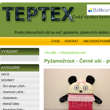
Český výrobce bytové
Prodej dekoračních sítí na zeď, galanterie, plastových obálek
ÚVOD
KONTAKT
OBCHODNÍ PODMÍ
VYHLEDAT
- Pro děti - » Pyžamožrout snů
Pyžamožrout - Černé uši - 
KATEGORIE
AKCE
NOVINKY
- Šicí stroje LADA -
- Overlock LADA -
- Galanterie -
- Metráž látek -
- Bavlněné šátky -