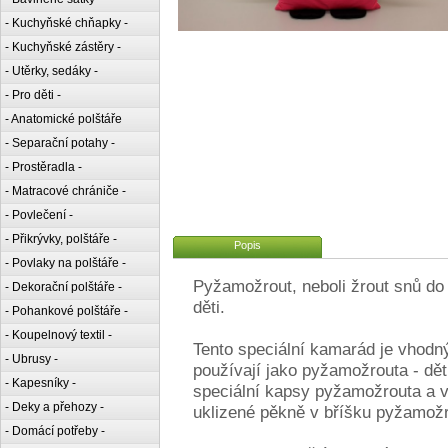
- Kuchyňské chňapky -
- Kuchyňské zástěry -
- Utěrky, sedáky -
- Pro děti -
- Anatomické polštáře
- Separační potahy -
- Prostěradla -
- Matracové chrániče -
- Povlečení -
- Přikrývky, polštáře -
Popis
- Povlaky na polštáře -
Pyžamožrout, neboli žrout snů do
- Dekorační polštáře -
děti.
- Pohankové polštáře -
- Koupelnový textil -
Tento speciální kamarád je vhodný
- Ubrusy -
používají jako pyžamožrouta - dět
- Kapesníky -
speciální kapsy pyžamožrouta a 
- Deky a přehozy -
uklizené pěkně v bříšku pyžamožr
- Domácí potřeby -