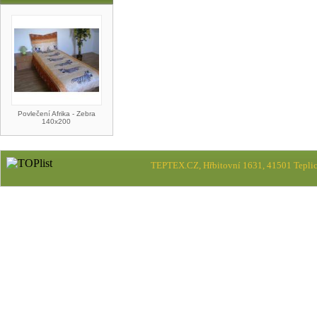
Povlečení Afrika - Zebra
140x200
TEPTEX.CZ, Hřbitovní 1631, 41501 Teplic