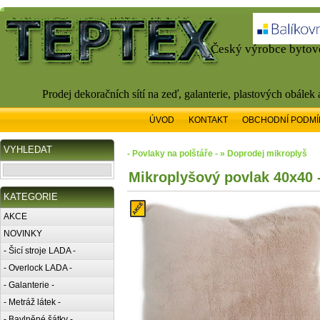
Český výrobce bytové
Prodej dekoračních sítí na zeď, galanterie, plastových obálek
ÚVOD
KONTAKT
OBCHODNÍ PODMÍ
VYHLEDAT
- Povlaky na polštáře - » Doprodej mikroplyš
Mikroplyšový povlak 40x40 
KATEGORIE
AKCE
NOVINKY
- Šicí stroje LADA -
- Overlock LADA -
- Galanterie -
- Metráž látek -
- Bavlněné šátky -