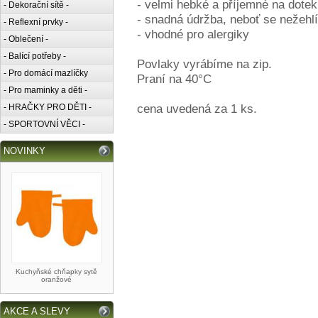
- velmi hebké a příjemné na dotek
- Dekorační sítě -
- snadná údržba, neboť se nežehl
- Reflexní prvky -
- vhodné pro alergiky
- Oblečení -
- Balící potřeby -
Povlaky vyrábíme na zip.
- Pro domácí mazlíčky
Praní na 40°C
- Pro maminky a děti -
cena uvedená za 1 ks.
- HRAČKY PRO DĚTI -
- SPORTOVNÍ VĚCI -
NOVINKY
Kuchyňské chňapky sytě
oranžové
AKCE A SLEVY