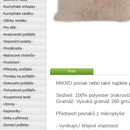
- Kuchyňské chňapky -
- Kuchyňské zástěry -
- Utěrky, sedáky -
- Pro děti -
- Anatomické polštáře
- Separační potahy -
- Prostěradla -
- Matracové chrániče -
- Povlečení -
- Přikrývky, polštáře -
Popis
- Povlaky na polštáře -
MIKRO povlak nebo také najdete 
- Dekorační polštáře -
- Pohankové polštáře -
Složení: 100% polyester (mikrovl
- Koupelnový textil -
Gramáž: Vysoká gramáž 260 g/m
- Ubrusy -
- Kapesníky -
Přednosti povlaků z mikroplyše:
- Deky a přehozy -
- vynikající hřejivé vlastnosti
- Domácí potřeby -