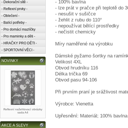
- 100% bavlna
- Dekorační sítě -
- lze prát v pračce při teplotě do 3
- Reflexní prvky -
- nesušit v sušičce
- Oblečení -
- žehlit z rubu do 110°
- Balící potřeby -
- nepoužívat bělící prostředky
- Pro domácí mazlíčky
- nečistit chemicky
- Pro maminky a děti -
Míry naměřené na výrobku
- HRAČKY PRO DĚTI -
- SPORTOVNÍ VĚCI -
Dámské pyžamo šortky na ramínk
NOVINKY
Velikost 4XL
Obvod hrudníku 116
Délka trička 69
Obvod pasu 94-106
Při prvním praní je srážlivost mat
Výrobce: Vienetta
Reflexní nažehlovací obrázky
sada A4
Upřesnění: Materiál; 100% bavlna
AKCE A SLEVY