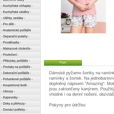
- Kuchyňské chňapky -
- Kuchyňské zástěry -
- Utěrky, sedáky -
- Pro děti -
- Anatomické polštáře
- Separační potahy -
- Prostěradla -
- Matracové chrániče -
- Povlečení -
- Přikrývky, polštáře -
Popis
- Povlaky na polštáře -
Dámské pyžamo šortky na ramínka
- Dekorační polštáře -
ramínky a šortek. Na jednobarevn
- Pohankové polštáře -
doplněný nápisem "Amazing". Motiv
- Koupelnový textil -
jsou zakiončeny kanýrem. Použitý
- Ubrusy -
vhodné i na denní nošení, obzvláš
- Kapesníky -
- Deky a přehozy -
Pokyny pro údržbu:
- Domácí potřeby -