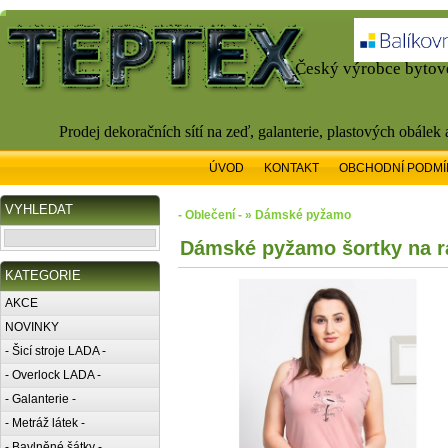
Český výrobce bytové
Prodej dekoračních sítí na zeď, galanterie, plastových obálek
ÚVOD
KONTAKT
OBCHODNÍ PODMÍ
VYHLEDAT
- Oblečení - » Dámské pyžamo
Dámské pyžamo šortky na r
KATEGORIE
AKCE
NOVINKY
- Šicí stroje LADA -
- Overlock LADA -
- Galanterie -
- Metráž látek -
- Bavlněné šátky -