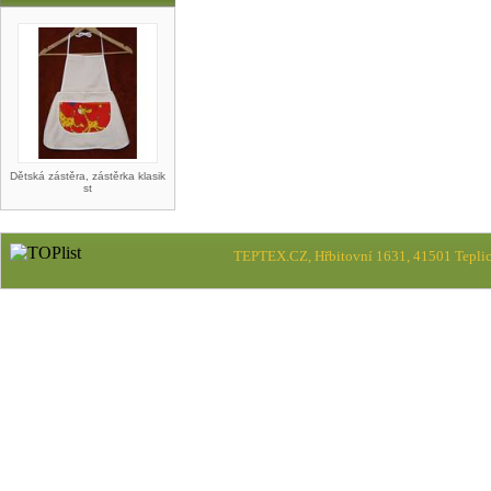
Dětská zástěra, zástěrka klasik
st
TEPTEX.CZ, Hřbitovní 1631, 41501 Teplic