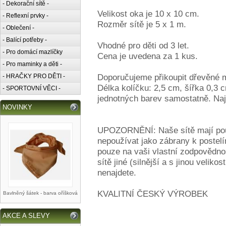
- Dekorační sítě -
Velikost oka je 10 x 10 cm.
- Reflexní prvky -
Rozměr sítě je 5 x 1 m.
- Oblečení -
- Balící potřeby -
Vhodné pro děti od 3 let.
- Pro domácí mazlíčky
Cena je uvedena za 1 kus.
- Pro maminky a děti -
Doporučujeme přikoupit dřevěné mi
- HRAČKY PRO DĚTI -
Délka kolíčku: 2,5 cm, šířka 0,3 
- SPORTOVNÍ VĚCI -
jednotných barev samostatně. Naj
NOVINKY
UPOZORNĚNÍ: Naše sítě mají pouz
nepoužívat jako zábrany k postelím
pouze na vaši vlastní zodpovědnos
sítě jiné (silnější a s jinou velik
nenajdete.
KVALITNÍ ČESKÝ VÝROBEK
Bavlněný šátek - barva oříšková
AKCE A SLEVY