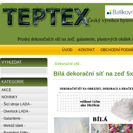
Český výrobce bytové
Prodej dekoračních sítí na zeď, galanterie, plastových obálek
ÚVOD
KONTAKT
OBCHODNÍ PODMÍ
VYHLEDAT
- Dekorační sítě -
Bílá dekorační síť na zeď 
KATEGORIE
AKCE
NOVINKY
- Šicí stroje LADA -
- Overlock LADA -
- Galanterie -
- Metráž látek -
- Bavlněné šátky -