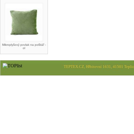
Mikroplyšový povlak na polštář -
ol
TEPTEX.CZ, Hřbitovní 1631, 41501 Teplic