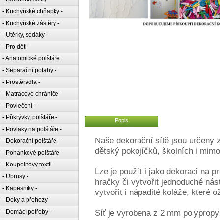
- Kuchyňské chňapky -
- Kuchyňské zástěry -
- Utěrky, sedáky -
- Pro děti -
- Anatomické polštáře
- Separační potahy -
- Prostěradla -
- Matracové chrániče -
- Povlečení -
- Přikrývky, polštáře -
Popis
- Povlaky na polštáře -
Naše dekorační sítě jsou určeny z
- Dekorační polštáře -
dětský pokojíčků, školních i mim
- Pohankové polštáře -
- Koupelnový textil -
Lze je použít i jako dekoraci na p
- Ubrusy -
hračky či vytvořit jednoduché nás
- Kapesníky -
vytvořit i nápadité koláže, které o
- Deky a přehozy -
Síť je vyrobena z 2 mm polypropy
- Domácí potřeby -