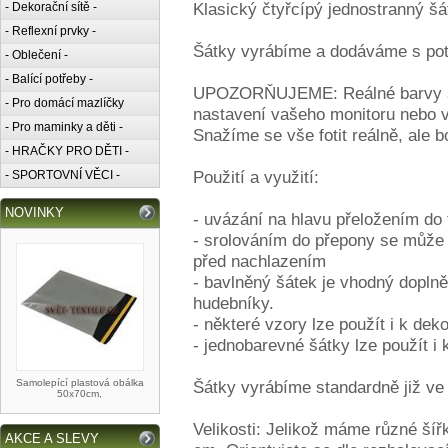
Klasický čtyřcípý jednostranný šá
- Dekorační sítě -
- Reflexní prvky -
Šátky vyrábíme a dodáváme s pot
- Oblečení -
- Balící potřeby -
UPOZORŇUJEME: Reálné barvy se 
- Pro domácí mazlíčky
nastavení vašeho monitoru nebo v
- Pro maminky a děti -
Snažíme se vše fotit reálně, ale b
- HRAČKY PRO DĚTI -
Použití a využití:
- SPORTOVNÍ VĚCI -
NOVINKY
- uvázání na hlavu přeložením do 
- srolováním do přepony se může 
před nachlazením
- bavlněný šátek je vhodný doplněk
hudebníky.
- některé vzory lze použít i k dek
- jednobarevné šátky lze použít i 
Samolepící plastová obálka
Šátky vyrábíme standardně již ve
50x70cm,
Velikosti: Jelikož máme různé šíř
AKCE A SLEVY