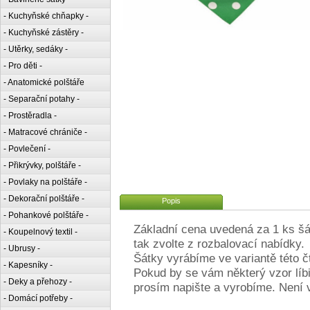
- Kuchyňské chňapky -
- Kuchyňské zástěry -
- Utěrky, sedáky -
- Pro děti -
- Anatomické polštáře
- Separační potahy -
- Prostěradla -
- Matracové chrániče -
- Povlečení -
- Přikrývky, polštáře -
- Povlaky na polštáře -
- Dekorační polštáře -
Popis
- Pohankové polštáře -
Základní cena uvedená za 1 ks šát
- Koupelnový textil -
tak zvolte z rozbalovací nabídky.
- Ubrusy -
Šátky vyrábíme ve variantě této čt
- Kapesníky -
Pokud by se vám některý vzor líbil
- Deky a přehozy -
prosím napište a vyrobíme. Není v
- Domácí potřeby -