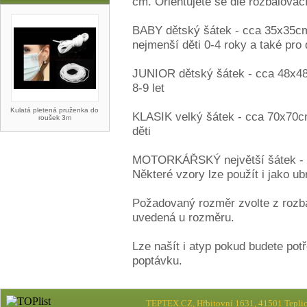
cm. Orientujete se dle rozbalovac
BABY dětský šátek - cca 35x35cm
nejmenší děti 0-4 roky a také pro
JUNIOR dětský šátek - cca 48x48
8-9 let
Kulatá pletená pruženka do
KLASIK velký šátek - cca 70x70c
roušek 3m
děti
MOTORKÁŘSKÝ největší šátek - c
Některé vzory lze použít i jako ub
Požadovaný rozměr zvolte z rozb
uvedená u rozměru.
Lze našít i atyp pokud budete pot
poptávku.
TEPTEX.CZ, Hřbitovní 1631, 41501 Teplic