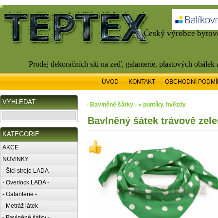
Český výrobce bytové
Prodej dekoračních sítí na zeď, galanterie, plastových obálek
ÚVOD
KONTAKT
OBCHODNÍ PODMÍ
VYHLEDAT
- Bavlněné šátky - » puntíky, hvězdy
Bavlněný šátek trávově zele
KATEGORIE
AKCE
NOVINKY
- Šicí stroje LADA -
- Overlock LADA -
- Galanterie -
- Metráž látek -
- Bavlněné šátky -