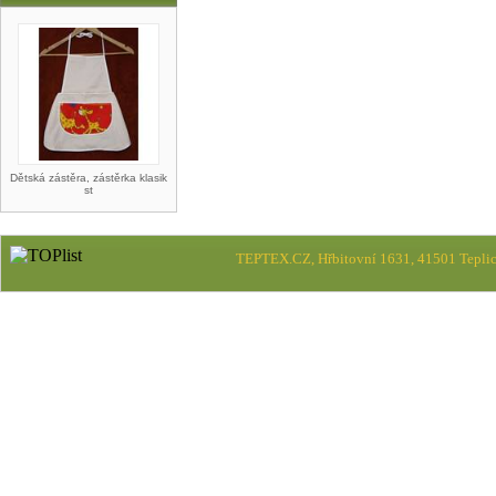
Dětská zástěra, zástěrka klasik
st
TEPTEX.CZ, Hřbitovní 1631, 41501 Teplic