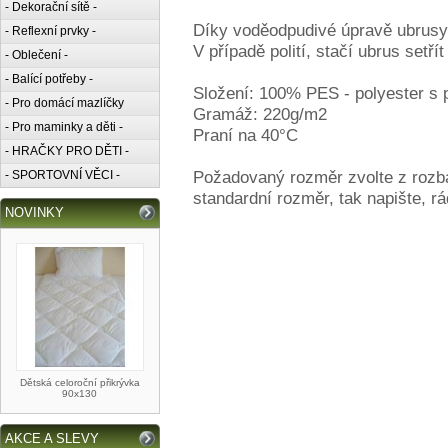
- Dekorační sítě -
Díky voděodpudivé úpravě ubrusy 
- Reflexní prvky -
V případě polití, stačí ubrus setř
- Oblečení -
- Balící potřeby -
Složení: 100% PES - polyester s
- Pro domácí mazlíčky
Gramáž: 220g/m2
- Pro maminky a děti -
Praní na 40°C
- HRAČKY PRO DĚTI -
Požadovaný rozměr zvolte z rozb
- SPORTOVNÍ VĚCI -
standardní rozměr, tak napište, r
NOVINKY
Dětská celoroční přikrývka
90x130
AKCE A SLEVY