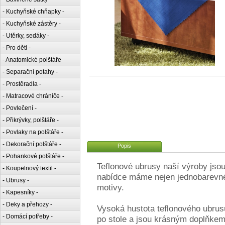
- Kuchyňské chňapky -
- Kuchyňské zástěry -
- Utěrky, sedáky -
- Pro děti -
- Anatomické polštáře
- Separační potahy -
- Prostěradla -
- Matracové chrániče -
- Povlečení -
- Přikrývky, polštáře -
- Povlaky na polštáře -
- Dekorační polštáře -
Popis
- Pohankové polštáře -
Teflonové ubrusy naší výroby jsou 
- Koupelnový textil -
nabídce máme nejen jednobarevné 
- Ubrusy -
motivy.
- Kapesníky -
- Deky a přehozy -
Vysoká hustota teflonového ubrus
- Domácí potřeby -
po stole a jsou krásným doplňkem i