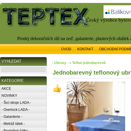
Český výrobce bytové
Prodej dekoračních sítí na zeď, galanterie, plastových obálek
ÚVOD
KONTAKT
OBCHODNÍ PODMÍ
VYHLEDAT
- Ubrusy - » Teflon jednobarevné
Jednobarevný teflonový ubr
KATEGORIE
AKCE
NOVINKY
- Šicí stroje LADA -
- Overlock LADA -
- Galanterie -
- Metráž látek -
- Bavlněné šátky -