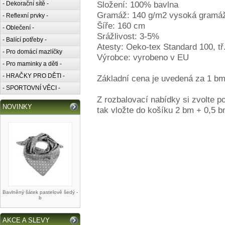
Složení: 100% bavlna
- Dekorační sítě -
Gramáž: 140 g/m2 vysoká gramá
- Reflexní prvky -
Šíře: 160 cm
- Oblečení -
Srážlivost: 3-5%
- Balící potřeby -
Atesty: Oeko-tex Standard 100, tř.
- Pro domácí mazlíčky
Výrobce: vyrobeno v EU
- Pro maminky a děti -
- HRAČKY PRO DĚTI -
Základní cena je uvedená za 1 bm.
- SPORTOVNÍ VĚCI -
Z rozbalovací nabídky si zvolte 
NOVINKY
tak vložte do košíku 2 bm + 0,5 b
Bavlněný šátek pastelově šedý -
b
AKCE A SLEVY