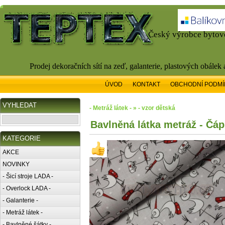
Český výrobce bytové
Prodej dekoračních sítí na zeď, galanterie, plastových obálek
ÚVOD
KONTAKT
OBCHODNÍ PODMÍ
VYHLEDAT
- Metráž látek - » - vzor dětská
Bavlněná látka metráž - Čáp
KATEGORIE
AKCE
NOVINKY
- Šicí stroje LADA -
- Overlock LADA -
- Galanterie -
- Metráž látek -
- Bavlněné šátky -