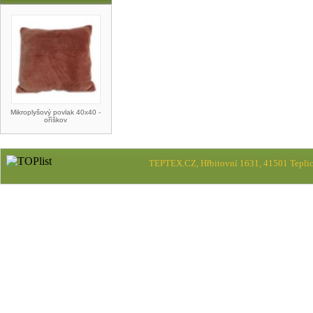
Mikroplyšový povlak 40x40 -
oříškov
TEPTEX.CZ, Hřbitovní 1631, 41501 Teplic