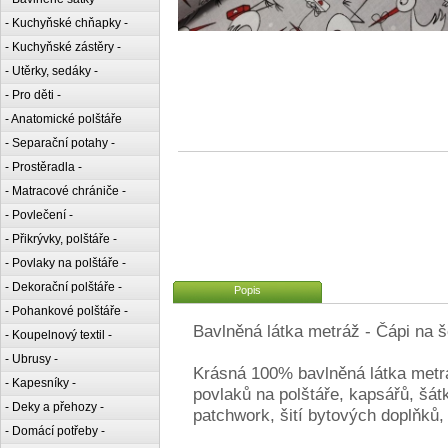
- Kuchyňské chňapky -
- Kuchyňské zástěry -
- Utěrky, sedáky -
- Pro děti -
- Anatomické polštáře
- Separační potahy -
- Prostěradla -
- Matracové chrániče -
- Povlečení -
- Přikrývky, polštáře -
- Povlaky na polštáře -
- Dekorační polštáře -
Popis
- Pohankové polštáře -
Bavlněná látka metráž - Čápi na 
- Koupelnový textil -
- Ubrusy -
Krásná 100% bavlněná látka metrá
- Kapesníky -
povlaků na polštáře, kapsářů, šát
- Deky a přehozy -
patchwork, šití bytových doplňků, 
- Domácí potřeby -