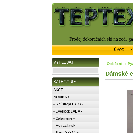
Prodej dekoračních sítí na zeď, g
ÚVOD
K
VYHLEDAT
- Oblečení - » P
Dámské el
KATEGORIE
AKCE
NOVINKY
- Šicí stroje LADA -
- Overlock LADA -
- Galanterie -
- Metráž látek -
- Bavlněné šátky -