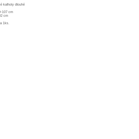
é kalhoty dlouhé
9-107 cm
102 cm
a 1ks.