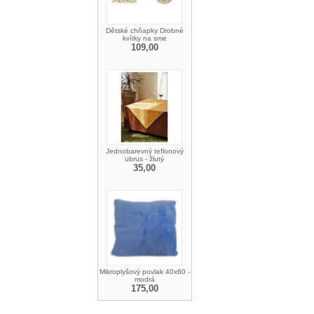
Dětské chňapky Drobné
kvítky na sme
109,00
Jednobarevný teflonový
ubrus - žlutý
35,00
Mikroplyšový povlak 40x60 -
modrá
175,00