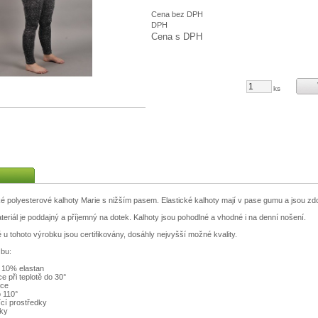
Cena bez DPH
DPH
Cena s DPH
ks
é polyesterové kalhoty Marie s nižším pasem. Elastické kalhoty mají v pase gumu a jsou z
eriál je poddajný a příjemný na dotek. Kalhoty jsou pohodlné a vhodné i na denní nošení.
é u tohoto výrobku jsou certifikovány, dosáhly nejvyšší možné kvality.
bu:
, 10% elastan
ce při teplotě do 30°
čce
o 110°
ící prostředky
cky