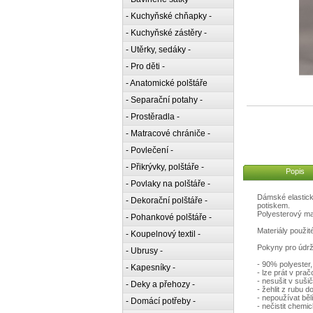
- Kuchyňské chňapky -
- Kuchyňské zástěry -
- Utěrky, sedáky -
- Pro děti -
- Anatomické polštáře
- Separační potahy -
- Prostěradla -
- Matracové chrániče -
- Povlečení -
- Přikrývky, polštáře -
Popis
- Povlaky na polštáře -
Dámské elastick
- Dekorační polštáře -
potiskem.
Polyesterový mat
- Pohankové polštáře -
Materiály použit
- Koupelnový textil -
Pokyny pro údrž
- Ubrusy -
- 90% polyester
- Kapesníky -
- lze prát v prač
- nesušit v suši
- Deky a přehozy -
- žehlit z rubu d
- nepoužívat běl
- Domácí potřeby -
- nečistit chemi