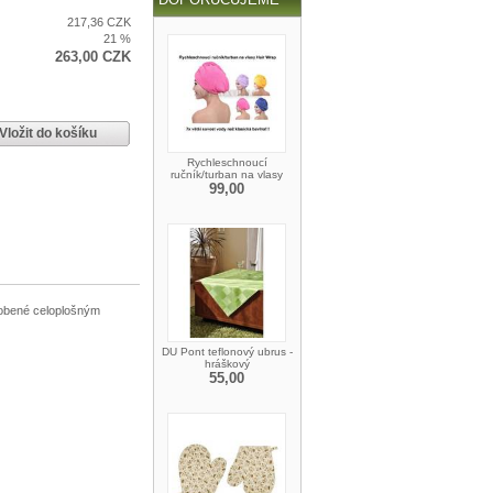
217,36 CZK
21 %
263,00 CZK
Vložit do košíku
Rychleschnoucí
ručník/turban na vlasy
99,00
dobené celoplošným
DU Pont teflonový ubrus -
hráškový
55,00