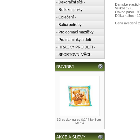
- Dekorační sítě -
Dámské elastick
Velikost 2XL
- Reflexní prvky -
Obvod pasu - 9
Délka kalhot - 
- Oblečení -
Cena uvedená z
- Balící potřeby -
- Pro domácí mazlíčky
- Pro maminky a děti -
- HRAČKY PRO DĚTI -
- SPORTOVNÍ VĚCI -
NOVINKY
3D povlak na polštář 43x43cm -
Medví
AKCE A SLEVY