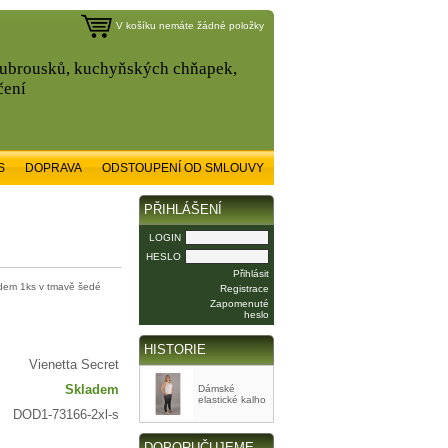
V košíku nemáte žádné položky
, ubrousků, kuchyňských chňapek,
čení
S
DOPRAVA
ODSTOUPENÍ OD SMLOUVY
PŘIHLÁŠENÍ
LOGIN
HESLO
Přihlásit
adem 1ks v tmavě šedé
Registrace
Zapomenuté
heslo
HISTORIE
Vienetta Secret
Skladem
Dámské
elastické kalho
DOD1-73166-2xl-s
DOPORUČUJEME