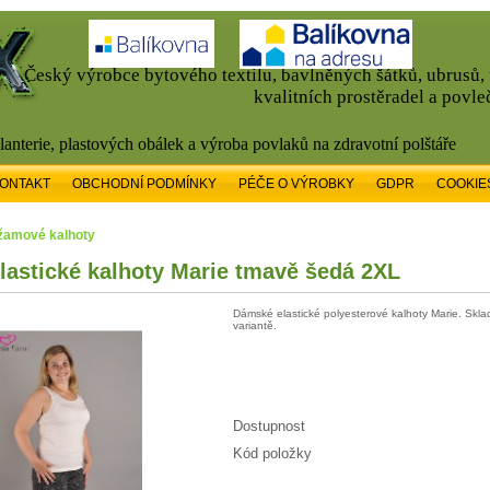
Český výrobce bytového textilu, bavlněných šátků, ubrusů
kvalitních prostěradel a povle
alanterie, plastových obálek a výroba povlaků na zdravotní polštáře
ONTAKT
OBCHODNÍ PODMÍNKY
PÉČE O VÝROBKY
GDPR
COOKIE
yžamové kalhoty
astické kalhoty Marie tmavě šedá 2XL
Dámské elastické polyesterové kalhoty Marie. Skl
variantě.
Dostupnost
Kód položky