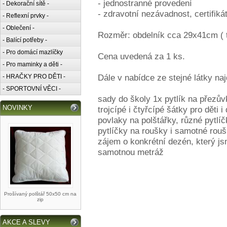
- jednostranné provedení
- Dekorační sítě -
- zdravotní nezávadnost, certifiká
- Reflexní prvky -
- Oblečení -
Rozměr: obdelník cca 29x41cm ( 
- Balící potřeby -
- Pro domácí mazlíčky
Cena uvedená za 1 ks.
- Pro maminky a děti -
Dále v nabídce ze stejné látky naj
- HRAČKY PRO DĚTI -
- SPORTOVNÍ VĚCI -
sady do školy 1x pytlík na přezův
NOVINKY
trojcípé i čtyřcípé šátky pro děti i
povlaky na polštářky, různé pytlí
pytlíčky na roušky i samotné rou
zájem o konkrétní dezén, který jsm
samotnou metráž
Prošívaný polštář 50x50 cm na
zip
AKCE A SLEVY