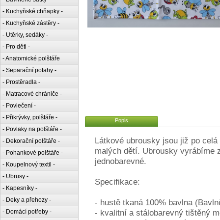
- Kuchyňské chňapky -
- Kuchyňské zástěry -
- Utěrky, sedáky -
- Pro děti -
- Anatomické polštáře
- Separační potahy -
- Prostěradla -
- Matracové chrániče -
- Povlečení -
- Přikrývky, polštáře -
Popis
- Povlaky na polštáře -
Látkové ubrousky jsou již po celá
- Dekorační polštáře -
malých dětí. Ubrousky vyrábíme z
- Pohankové polštáře -
jednobarevné.
- Koupelnový textil -
- Ubrusy -
Specifikace:
- Kapesníky -
- Deky a přehozy -
- hustě tkaná 100% bavlna (Bavln
- kvalitní a stálobarevný tištěný m
- Domácí potřeby -