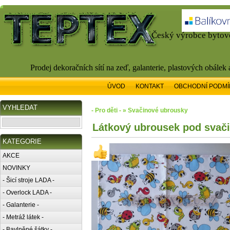
Český výrobce bytové
Prodej dekoračních sítí na zeď, galanterie, plastových obálek
ÚVOD
KONTAKT
OBCHODNÍ PODMÍ
VYHLEDAT
- Pro děti - » Svačinové ubrousky
Látkový ubrousek pod svači
KATEGORIE
AKCE
NOVINKY
- Šicí stroje LADA -
- Overlock LADA -
- Galanterie -
- Metráž látek -
- Bavlněné šátky -