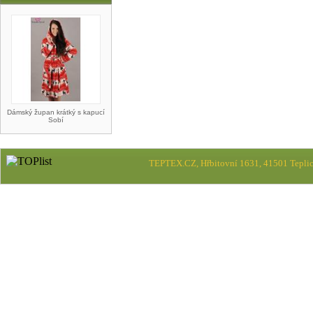
Dámský župan krátký s kapucí
Sobí
TEPTEX.CZ, Hřbitovní 1631, 41501 Teplic