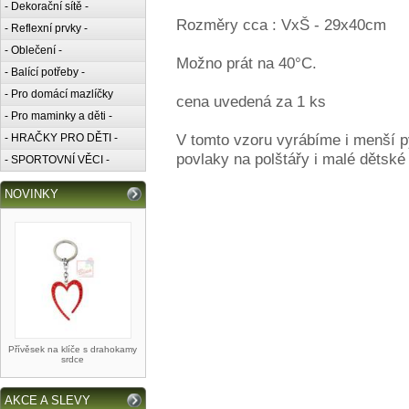
- Dekorační sítě -
Rozměry cca : VxŠ - 29x40cm
- Reflexní prvky -
- Oblečení -
Možno prát na 40°C.
- Balící potřeby -
- Pro domácí mazlíčky
cena uvedená za 1 ks
- Pro maminky a děti -
V tomto vzoru vyrábíme i menší py
- HRAČKY PRO DĚTI -
povlaky na polštářy i malé dětské 
- SPORTOVNÍ VĚCI -
NOVINKY
Přívěsek na klíče s drahokamy
srdce
AKCE A SLEVY