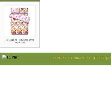
Povlečení Rozverné kvítí
140x200
TEPTEX.CZ, Hřbitovní 1631, 41501 Teplic