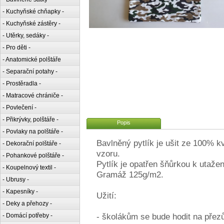
- Kuchyňské chňapky -
- Kuchyňské zástěry -
- Utěrky, sedáky -
- Pro děti -
- Anatomické polštáře
- Separační potahy -
- Prostěradla -
- Matracové chrániče -
- Povlečení -
- Přikrývky, polštáře -
Popis
- Povlaky na polštáře -
Bavlněný pytlík je ušit ze 100% 
- Dekorační polštáře -
vzoru.
- Pohankové polštáře -
Pytlík je opatřen šňůrkou k utažen
- Koupelnový textil -
Gramáž 125g/m2.
- Ubrusy -
- Kapesníky -
Užití:
- Deky a přehozy -
- školákům se bude hodit na přezů
- Domácí potřeby -