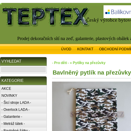
Český výrobce bytové
Prodej dekoračních sítí na zeď, galanterie, plastových obálek
ÚVOD
KONTAKT
OBCHODNÍ PODMÍ
VYHLEDAT
- Pro děti - » Pytlíky na přezůvky
Bavlněný pytlík na přezůvk
KATEGORIE
AKCE
NOVINKY
- Šicí stroje LADA -
- Overlock LADA -
- Galanterie -
- Metráž látek -
- Bavlněné šátky -