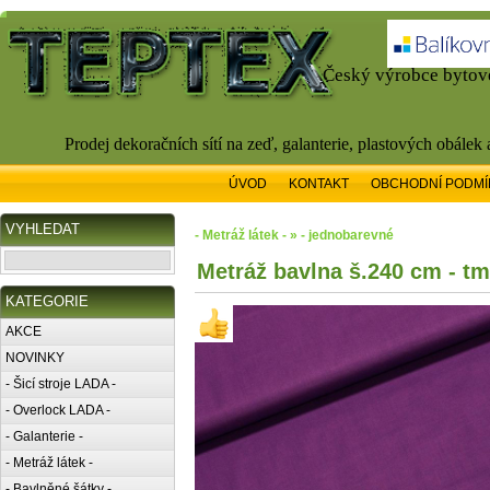
Český výrobce bytové
Prodej dekoračních sítí na zeď, galanterie, plastových obálek
ÚVOD
KONTAKT
OBCHODNÍ PODMÍ
VYHLEDAT
- Metráž látek - » - jednobarevné
Metráž bavlna š.240 cm - tm
KATEGORIE
AKCE
NOVINKY
- Šicí stroje LADA -
- Overlock LADA -
- Galanterie -
- Metráž látek -
- Bavlněné šátky -