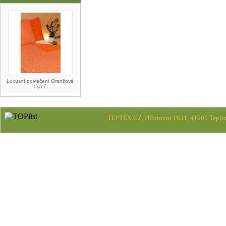
Luxusní povlečení Oranžové
lísteč
TEPTEX.CZ, Hřbitovní 1631, 41501 Teplic