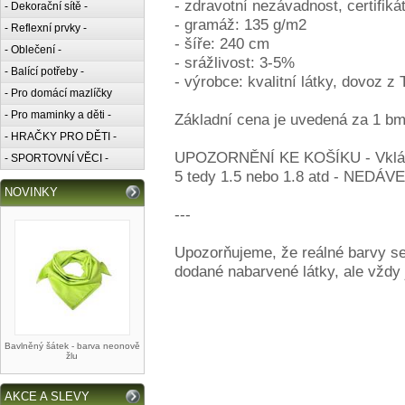
- zdravotní nezávadnost, certifiká
- Dekorační sítě -
- gramáž: 135 g/m2
- Reflexní prvky -
- šíře: 240 cm
- Oblečení -
- srážlivost: 3-5%
- Balící potřeby -
- výrobce: kvalitní látky, dovoz z
- Pro domácí mazlíčky
- Pro maminky a děti -
Základní cena je uvedená za 1 bm.
- HRAČKY PRO DĚTI -
UPOZORNĚNÍ KE KOŠÍKU - Vkládej
- SPORTOVNÍ VĚCI -
5 tedy 1.5 nebo 1.8 atd - NE
NOVINKY
---
Upozorňujeme, že reálné barvy se
dodané nabarvené látky, ale vždy
Bavlněný šátek - barva neonově
žlu
AKCE A SLEVY