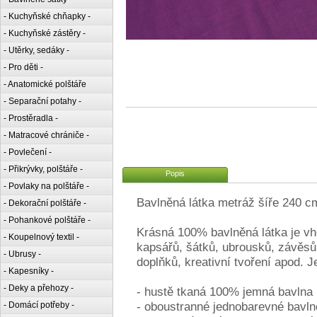
- Kuchyňské chňapky -
- Kuchyňské zástěry -
- Utěrky, sedáky -
- Pro děti -
- Anatomické polštáře
- Separační potahy -
- Prostěradla -
- Matracové chrániče -
- Povlečení -
- Přikrývky, polštáře -
Popis
- Povlaky na polštáře -
Bavlněná látka metráž šíře 240 c
- Dekorační polštáře -
- Pohankové polštáře -
Krásná 100% bavlněná látka je vh
- Koupelnový textil -
kapsářů, šátků, ubrousků, závěsů 
- Ubrusy -
doplňků, kreativní tvoření apod. 
- Kapesníky -
- Deky a přehozy -
- hustě tkaná 100% jemná bavlna
- oboustranné jednobarevné bavlně
- Domácí potřeby -