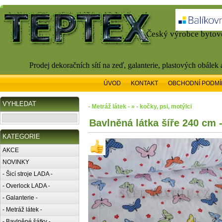
Český výrobce bytové
Prodej dekoračních sítí na zeď, galanterie, plastových obálek
ÚVOD
KONTAKT
OBCHODNÍ PODMÍ
VYHLEDAT
- Metráž látek - » - kočky, psi, motýlci
Bavlněná látka šíře 240 cm -
KATEGORIE
AKCE
NOVINKY
- Šicí stroje LADA -
- Overlock LADA -
- Galanterie -
- Metráž látek -
- Bavlněné šátky -