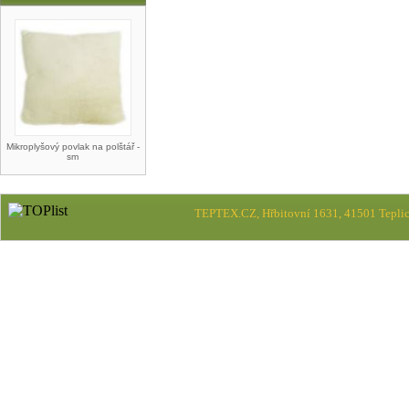
Mikroplyšový povlak na polštář -
sm
TEPTEX.CZ, Hřbitovní 1631, 41501 Teplic