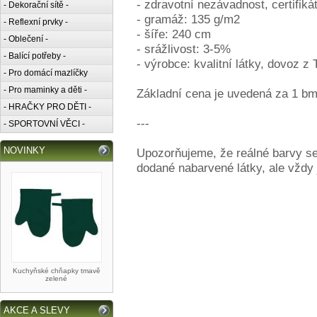
- zdravotní nezávadnost, certifiká
- Dekorační sítě -
- gramáž: 135 g/m2
- Reflexní prvky -
- šíře: 240 cm
- Oblečení -
- srážlivost: 3-5%
- Balící potřeby -
- výrobce: kvalitní látky, dovoz z
- Pro domácí mazlíčky
- Pro maminky a děti -
Základní cena je uvedená za 1 bm.
- HRAČKY PRO DĚTI -
---
- SPORTOVNÍ VĚCI -
NOVINKY
Upozorňujeme, že reálné barvy se
dodané nabarvené látky, ale vždy
Kuchyňské chňapky tmavě
zelené
AKCE A SLEVY