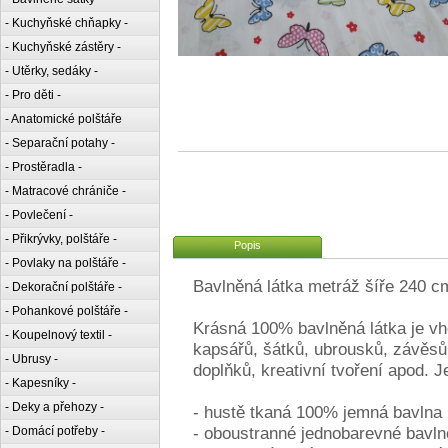
- Kuchyňské chňapky -
- Kuchyňské zástěry -
- Utěrky, sedáky -
- Pro děti -
- Anatomické polštáře
- Separační potahy -
- Prostěradla -
- Matracové chrániče -
- Povlečení -
- Přikrývky, polštáře -
Popis
- Povlaky na polštáře -
Bavlněná látka metráž šíře 240 c
- Dekorační polštáře -
- Pohankové polštáře -
Krásná 100% bavlněná látka je vh
- Koupelnový textil -
kapsářů, šátků, ubrousků, závěsů 
- Ubrusy -
doplňků, kreativní tvoření apod. 
- Kapesníky -
- Deky a přehozy -
- hustě tkaná 100% jemná bavlna
- oboustranné jednobarevné bavlně
- Domácí potřeby -