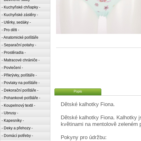
- Kuchyňské chňapky -
- Kuchyňské zástěry -
- Utěrky, sedáky -
- Pro děti -
- Anatomické polštáře
- Separační potahy -
- Prostěradla -
- Matracové chrániče -
- Povlečení -
- Přikrývky, polštáře -
- Povlaky na polštáře -
- Dekorační polštáře -
Popis
- Pohankové polštáře -
Dětské kalhotky Fiona.
- Koupelnový textil -
- Ubrusy -
Dětské kalhotky Fiona. Kalhotky 
- Kapesníky -
květinami na mentolově zeleném 
- Deky a přehozy -
- Domácí potřeby -
Pokyny pro údržbu: