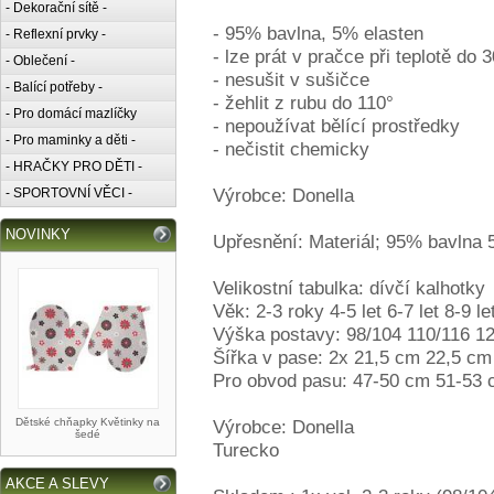
- Dekorační sítě -
- 95% bavlna, 5% elasten
- Reflexní prvky -
- lze prát v pračce při teplotě do 3
- Oblečení -
- nesušit v sušičce
- Balící potřeby -
- žehlit z rubu do 110°
- Pro domácí mazlíčky
- nepoužívat bělící prostředky
- Pro maminky a děti -
- nečistit chemicky
- HRAČKY PRO DĚTI -
Výrobce: Donella
- SPORTOVNÍ VĚCI -
NOVINKY
Upřesnění: Materiál; 95% bavlna 
Velikostní tabulka: dívčí kalhotky
Věk: 2-3 roky 4-5 let 6-7 let 8-9 le
Výška postavy: 98/104 110/116 1
Šířka v pase: 2x 21,5 cm 22,5 c
Pro obvod pasu: 47-50 cm 51-53
Dětské chňapky Květinky na
Výrobce: Donella
šedé
Turecko
AKCE A SLEVY