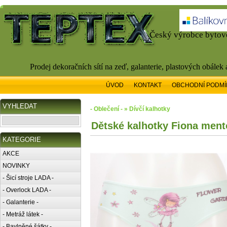
Český výrobce bytové
Prodej dekoračních sítí na zeď, galanterie, plastových obálek
ÚVOD
KONTAKT
OBCHODNÍ PODMÍ
VYHLEDAT
- Oblečení - » Dívčí kalhotky
Dětské kalhotky Fiona ment
KATEGORIE
AKCE
NOVINKY
- Šicí stroje LADA -
- Overlock LADA -
- Galanterie -
- Metráž látek -
- Bavlněné šátky -