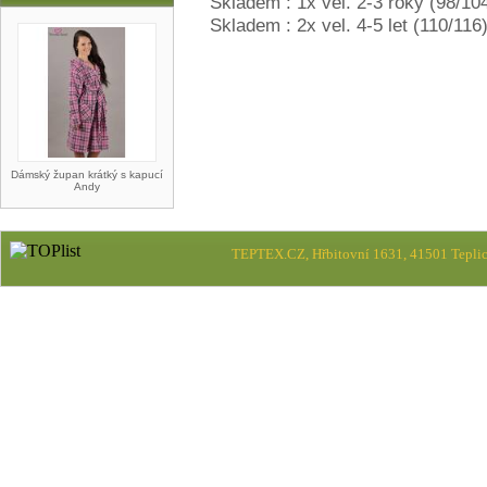
Skladem : 1x vel. 2-3 roky (98/10
Skladem : 2x vel. 4-5 let (110/116
Dámský župan krátký s kapucí
Andy
TEPTEX.CZ, Hřbitovní 1631, 41501 Teplic