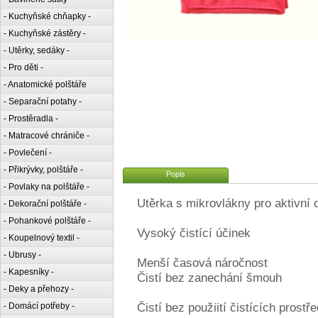
- Kuchyňské chňapky -
- Kuchyňské zástěry -
- Utěrky, sedáky -
- Pro děti -
- Anatomické polštáře
- Separační potahy -
- Prostěradla -
- Matracové chrániče -
- Povlečení -
- Přikrývky, polštáře -
Popis
- Povlaky na polštáře -
Utěrka s mikrovlákny pro aktivní 
- Dekorační polštáře -
- Pohankové polštáře -
Vysoký čistící účinek
- Koupelnový textil -
- Ubrusy -
Menší časová náročnost
- Kapesníky -
Čistí bez zanechání šmouh
- Deky a přehozy -
Čistí bez použiití čistících prostř
- Domácí potřeby -