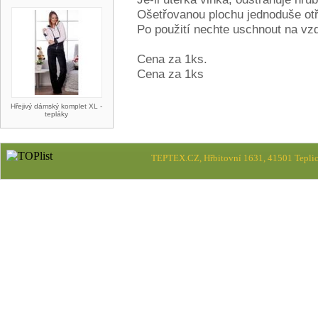
Ošetřovanou plochu jednoduše ot
Po použití nechte uschnout na vz
Cena za 1ks.
Cena za 1ks
Hřejivý dámský komplet XL -
tepláky
TEPTEX.CZ, Hřbitovní 1631, 41501 Teplic