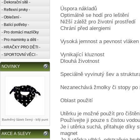
- Dekorační sítě -
Úspora nákladů
- Reflexní prvky -
Optimálně se hodí pro leštění
- Oblečení -
Nižší zátěž pro životní prostředí
- Balící potřeby -
Chrání před alergiemi
- Pro domácí mazlíčky
- Pro maminky a děti -
Vysoká jemnost a pevnost vláken
- HRAČKY PRO DĚTI -
Vynikající kluznost
- SPORTOVNÍ VĚCI -
Dlouhá životnost
NOVINKY
Speciálně vyvinutý šev a struktur
Nezanechává žmolky či stopy po 
Oblast použití
Utěrku je možné použít pro čištěn
Používejte ji pouze s čistou vodo
Bavlněný šátek černý - bílý punt
Je i utěrka suchá, přitahuje díky 
magnet
AKCE A SLEVY
Je-li utěrka vlhká, odstraňuje hru