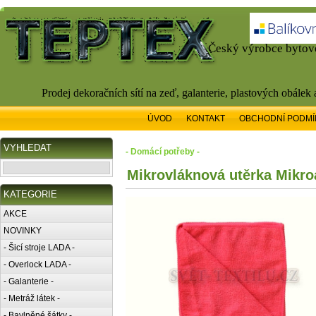
Český výrobce bytové
Prodej dekoračních sítí na zeď, galanterie, plastových obálek
ÚVOD
KONTAKT
OBCHODNÍ PODMÍ
VYHLEDAT
- Domácí potřeby -
Mikrovláknová utěrka Mikroa
KATEGORIE
AKCE
NOVINKY
- Šicí stroje LADA -
- Overlock LADA -
- Galanterie -
- Metráž látek -
- Bavlněné šátky -