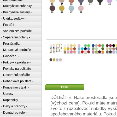
- Kuchyňské chňapky -
- Kuchyňské zástěry -
- Utěrky, sedáky -
- Pro děti -
- Anatomické polštáře
- Separační potahy -
- Prostěradla -
- Matracové chrániče -
- Povlečení -
- Přikrývky, polštáře -
- Povlaky na polštáře -
- Dekorační polštáře -
- Pohankové polštáře -
Popis
- Koupelnový textil -
- Ubrusy -
DŮLEŽITÉ: Naše prostěradla jsou
- Kapesníky -
(výchozí cena). Pokud máte matrac
- Deky a přehozy -
zvolte z rozbalovací nabídky vyš
- Domácí potřeby -
spotřebovaného materiálu. Pokud 