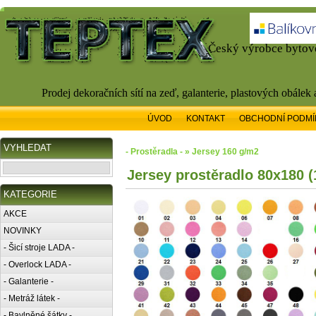
Český výrobce bytové
Prodej dekoračních sítí na zeď, galanterie, plastových obálek
ÚVOD
KONTAKT
OBCHODNÍ PODMÍ
VYHLEDAT
- Prostěradla - » Jersey 160 g/m2
Jersey prostěradlo 80x180 
KATEGORIE
AKCE
NOVINKY
- Šicí stroje LADA -
- Overlock LADA -
- Galanterie -
- Metráž látek -
- Bavlněné šátky -