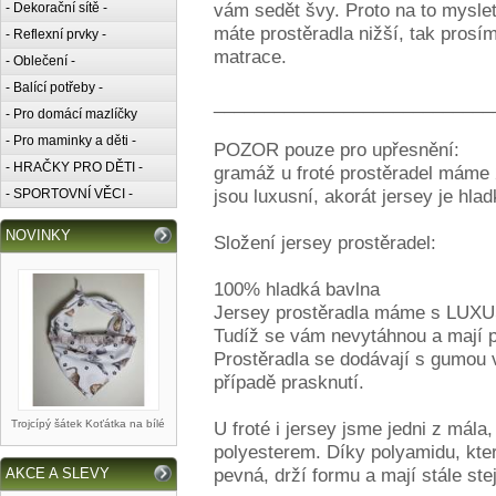
vám sedět švy. Proto na to myslet
- Dekorační sítě -
máte prostěradla nižší, tak pros
- Reflexní prvky -
matrace.
- Oblečení -
- Balící potřeby -
____________________________
- Pro domácí mazlíčky
- Pro maminky a děti -
POZOR pouze pro upřesnění:
- HRAČKY PRO DĚTI -
gramáž u froté prostěradel máme 
jsou luxusní, akorát jersey je hl
- SPORTOVNÍ VĚCI -
NOVINKY
Složení jersey prostěradel:
100% hladká bavlna
Jersey prostěradla máme s LUXU
Tudíž se vám nevytáhnou a mají p
Prostěradla se dodávají s gumou v
případě prasknutí.
Trojcípý šátek Koťátka na bílé
U froté i jersey jsme jedni z mál
polyesterem. Díky polyamidu, kter
pevná, drží formu a mají stále stej
AKCE A SLEVY