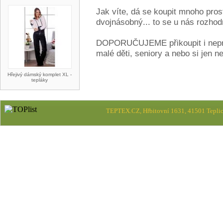
Jak víte, dá se koupit mnoho pros
dvojnásobný... to se u nás rozhod
DOPORUČUJEME přikoupit i nepr
malé děti, seniory a nebo si jen n
Hřejivý dámský komplet XL -
tepláky
TEPTEX.CZ, Hřbitovní 1631, 41501 Teplic