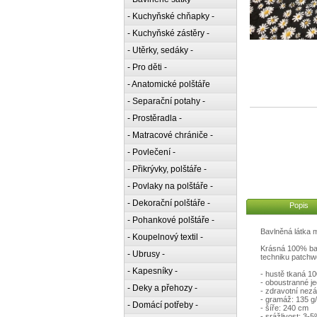
- Kuchyňské chňapky -
- Kuchyňské zástěry -
- Utěrky, sedáky -
- Pro děti -
- Anatomické polštáře
- Separační potahy -
- Prostěradla -
- Matracové chrániče -
- Povlečení -
- Přikrývky, polštáře -
- Povlaky na polštáře -
- Dekorační polštáře -
Popis
- Pohankové polštáře -
Bavlněná látka 
- Koupelnový textil -
Krásná 100% bav
- Ubrusy -
techniku patchwo
- Kapesníky -
- hustě tkaná 1
- oboustranné je
- Deky a přehozy -
- zdravotní nezá
- gramáž: 135 g
- Domácí potřeby -
- šíře: 240 cm
- srážlivost: 3-