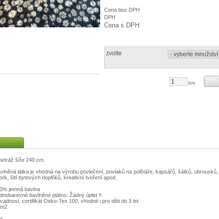
Cena bez DPH
DPH
Cena s DPH
zvolte
bm
metráž šíře 240 cm.
lněná látka je vhodná na výrobu povlečení, povlaků na polštáře, kapsářů, šátků, ubrousků,
rk, šití bytových doplňků, kreativní tvoření apod.
00% jemná bavlna
dnobarevné bavlněné plátno. Žádný úplet !!
vadnost, certifikát Oeko-Tex 100, vhodné i pro děti do 3 let
/m2
5%