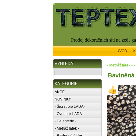
Prodej dekoračních sítí na zeď, g
ÚVOD
K
VYHLEDAT
- Metráž látek - 
Bavlněná 
KATEGORIE
AKCE
NOVINKY
- Šicí stroje LADA -
- Overlock LADA -
- Galanterie -
- Metráž látek -
- Bavlněné šátky -