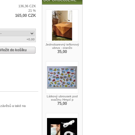
136,36 CZK
21 %
165,00 CZK
+0,00
Jednobarevný teflonový
ubrus - oranžo
Vložit do košíku
35,00
Látkový ubrousek pod
svačinu Hmyzí p
75,00
 závěsů a také na