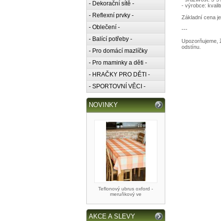
- Dekorační sítě -
- výrobce: kvali
- Reflexní prvky -
Základní cena je
- Oblečení -
---
- Balící potřeby -
Upozorňujeme, ž
odstínu.
- Pro domácí mazlíčky
- Pro maminky a děti -
- HRAČKY PRO DĚTI -
- SPORTOVNÍ VĚCI -
NOVINKY
Teflonový ubrus oxford -
meruňkový ve
AKCE A SLEVY