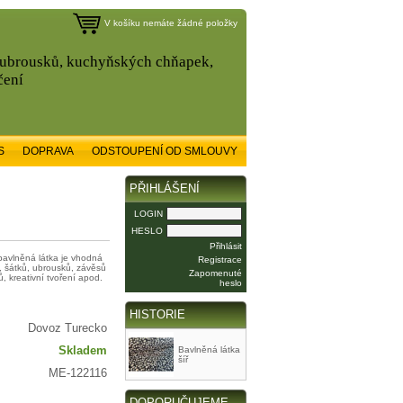
V košíku nemáte žádné položky
, ubrousků, kuchyňských chňapek,
čení
S
DOPRAVA
ODSTOUPENÍ OD SMLOUVY
PŘIHLÁŠENÍ
LOGIN
HESLO
Přihlásit
bavlněná látka je vhodná
Registrace
, šátků, ubrousků, závěsů
Zapomenuté
, kreativní tvoření apod.
heslo
HISTORIE
Dovoz Turecko
Skladem
Bavlněná látka
šíř
ME-122116
DOPORUČUJEME