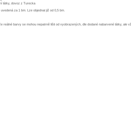
tní látky, dovoz z Turecka
 uvedená za 1 bm. Lze objednat již od 0,5 bm.
e reálné barvy se mohou nepatrně lišit od vyobrazených, dle dodané nabarvené látky, ale 