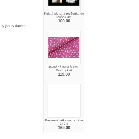
Kulatá pletená pruženka do
roušek 3m
100,00
vždy jsou v daném
Bavlněná látka š.160 -
Drobný kvít
119,00
Bavlněná látka metráž šíře
240 c
165,00