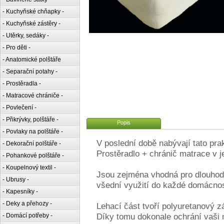
- Kuchyňské chňapky -
- Kuchyňské zástěry -
- Utěrky, sedáky -
- Pro děti -
- Anatomické polštáře
- Separační potahy -
- Prostěradla -
- Matracové chrániče -
- Povlečení -
- Přikrývky, polštáře -
Popis
- Povlaky na polštáře -
V poslední době nabývají tato prak
- Dekorační polštáře -
Prostěradlo + chránič matrace v 
- Pohankové polštáře -
- Koupelnový textil -
Jsou zejména vhodná pro dlouhodob
- Ubrusy -
všední využití do každé domácno
- Kapesníky -
- Deky a přehozy -
Lehací část tvoří polyuretanový z
Díky tomu dokonale ochrání vaši 
- Domácí potřeby -