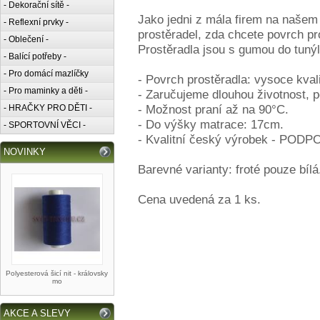
- Dekorační sítě -
Jako jedni z mála firem na našem 
- Reflexní prvky -
prostěradel, zda chcete povrch pro
- Oblečení -
Prostěradla jsou s gumou do tunýl
- Balící potřeby -
- Pro domácí mazlíčky
- Povrch prostěradla: vysoce kvalit
- Pro maminky a děti -
- Zaručujeme dlouhou životnost, pe
- Možnost praní až na 90°C.
- HRAČKY PRO DĚTI -
- Do výšky matrace: 17cm.
- SPORTOVNÍ VĚCI -
- Kvalitní český výrobek - P
NOVINKY
Barevné varianty: froté pouze bílá
Cena uvedená za 1 ks.
Polyesterová šicí nit - královsky
mo
AKCE A SLEVY