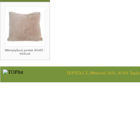
Mikroplyšový povlak 40x60 -
béžová
TEPTEX.CZ, Hřbitovní 1631, 41501 Teplic