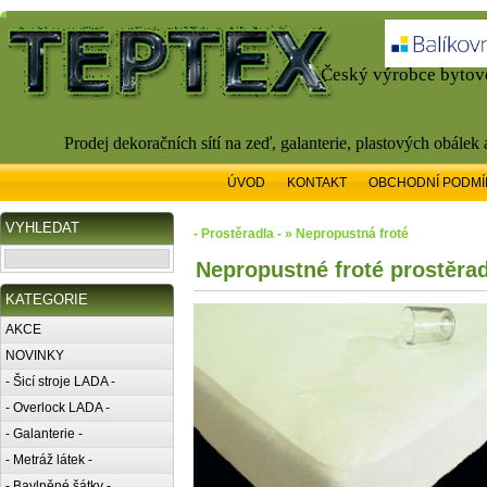
Český výrobce bytové
Prodej dekoračních sítí na zeď, galanterie, plastových obálek
ÚVOD
KONTAKT
OBCHODNÍ PODMÍ
VYHLEDAT
- Prostěradla - » Nepropustná froté
Nepropustné froté prostěra
KATEGORIE
AKCE
NOVINKY
- Šicí stroje LADA -
- Overlock LADA -
- Galanterie -
- Metráž látek -
- Bavlněné šátky -