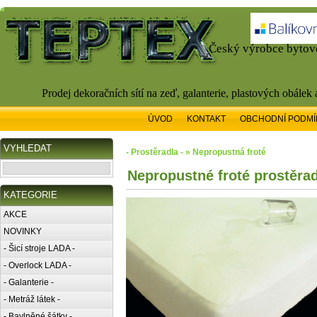
Český výrobce bytové
Prodej dekoračních sítí na zeď, galanterie, plastových obálek
ÚVOD
KONTAKT
OBCHODNÍ PODMÍ
VYHLEDAT
- Prostěradla - » Nepropustná froté
Nepropustné froté prostěra
KATEGORIE
AKCE
NOVINKY
- Šicí stroje LADA -
- Overlock LADA -
- Galanterie -
- Metráž látek -
- Bavlněné šátky -