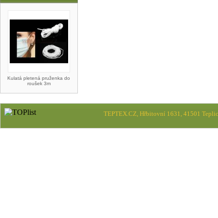
Kulatá pletená pruženka do
roušek 3m
TEPTEX.CZ, Hřbitovní 1631, 41501 Teplic