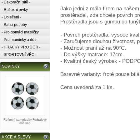
- Dekorační sítě -
Jako jedni z mála firem na našem 
- Reflexní prvky -
prostěradel, zda chcete povrch pro
- Oblečení -
Prostěradla jsou s gumou do tunýl
- Balící potřeby -
- Pro domácí mazlíčky
- Povrch prostěradla: vysoce kvalit
- Pro maminky a děti -
- Zaručujeme dlouhou životnost, pe
- Možnost praní až na 90°C.
- HRAČKY PRO DĚTI -
- Do výšky matrace: 17cm.
- SPORTOVNÍ VĚCI -
- Kvalitní český výrobek - P
NOVINKY
Barevné varianty: froté pouze bílá
Cena uvedená za 1 ks.
Reflexní samolepky Fotbalový
míč sad
AKCE A SLEVY