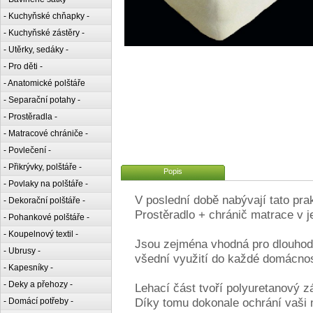
- Kuchyňské chňapky -
- Kuchyňské zástěry -
- Utěrky, sedáky -
- Pro děti -
- Anatomické polštáře
- Separační potahy -
- Prostěradla -
- Matracové chrániče -
- Povlečení -
- Přikrývky, polštáře -
Popis
- Povlaky na polštáře -
V poslední době nabývají tato prak
- Dekorační polštáře -
Prostěradlo + chránič matrace v 
- Pohankové polštáře -
- Koupelnový textil -
Jsou zejména vhodná pro dlouhodob
- Ubrusy -
všední využití do každé domácno
- Kapesníky -
- Deky a přehozy -
Lehací část tvoří polyuretanový z
Díky tomu dokonale ochrání vaši 
- Domácí potřeby -