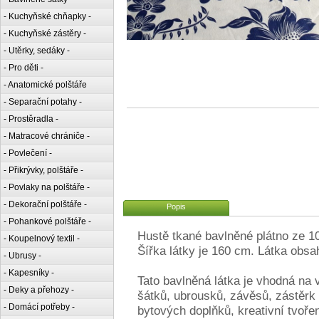
- Kuchyňské chňapky -
- Kuchyňské zástěry -
- Utěrky, sedáky -
- Pro děti -
- Anatomické polštáře
- Separační potahy -
- Prostěradla -
- Matracové chrániče -
- Povlečení -
- Přikrývky, polštáře -
- Povlaky na polštáře -
- Dekorační polštáře -
Popis
- Pohankové polštáře -
Hustě tkané bavlněné plátno ze 
- Koupelnový textil -
Šířka látky je 160 cm. Látka obsa
- Ubrusy -
- Kapesníky -
Tato bavlněná látka je vhodná na 
- Deky a přehozy -
šátků, ubrousků, závěsů, zástěrk 
- Domácí potřeby -
bytových doplňků, kreativní tvoře