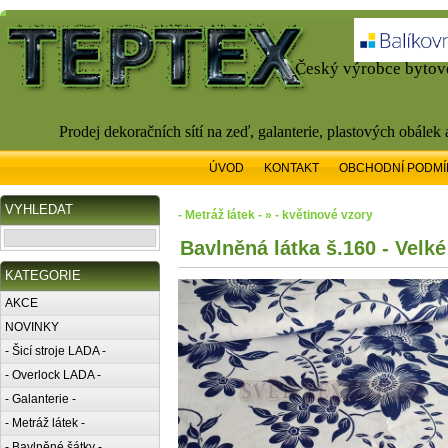
Český výrobce bytové
Prodej dekoračních sítí na zeď, galanterie, plastových obálek
ÚVOD
KONTAKT
OBCHODNÍ PODMÍ
VYHLEDAT
- Metráž látek - » - květinové vzory
Bavlněná látka š.160 - Velk
KATEGORIE
AKCE
NOVINKY
- Šicí stroje LADA -
- Overlock LADA -
- Galanterie -
- Metráž látek -
- Bavlněné šátky -