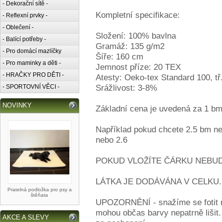
- Dekorační sítě -
Kompletní specifikace:
- Reflexní prvky -
- Oblečení -
Složení: 100% bavlna
- Balící potřeby -
Gramáž: 135 g/m2
- Pro domácí mazlíčky
Šíře: 160 cm
- Pro maminky a děti -
Jemnost příze: 20 TEX
- HRAČKY PRO DĚTI -
Atesty: Oeko-tex Standard 100, tř. 
Srážlivost: 3-8%
- SPORTOVNÍ VĚCI -
NOVINKY
Základní cena je uvedená za 1 bm.
Například pokud chcete 2.5 bm ne
nebo 2.6
POKUD VLOŽÍTE ČÁRKU NEBUD
LÁTKA JE DODÁVÁNA V CELKU.
Pratelná podložka pro psy a
štěňata
UPOZORNĚNÍ - snažíme se fotit me
mohou občas barvy nepatrně lišit
AKCE A SLEVY