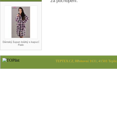
za pochopení.
Dámský župan krátký s kapucí
Fialo
TEPTEX.CZ, Hřbitovní 1631, 41501 Teplic