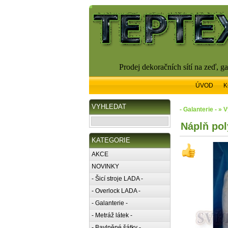
Prodej dekoračních sítí na zeď, g
ÚVOD
K
VYHLEDAT
- Galanterie - » 
Náplň pol
KATEGORIE
AKCE
NOVINKY
- Šicí stroje LADA -
- Overlock LADA -
- Galanterie -
- Metráž látek -
- Bavlněné šátky -