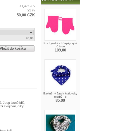
41,32 CZK
21 %
50,00 CZK
+0,00
Kuchyňské chňapky sytě
růžové
Vložit do košíku
109,00
Bavlněný šátek královsky
modrý - b
85,00
. Jsou jasně bílé,
í svůj tvar, díky
obu i při