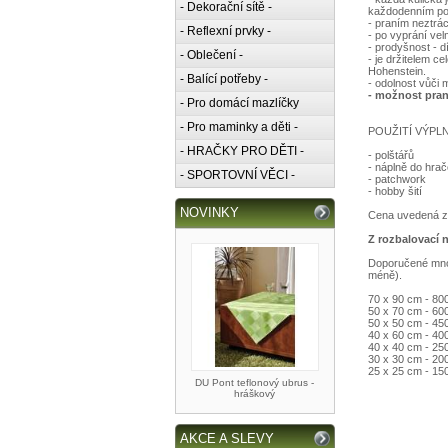
- Dekorační sítě -
každodenním po
- praním neztrác
- Reflexní prvky -
- po vyprání vel
- prodyšnost - d
- Oblečení -
- je držitelem c
Hohenstein.
- Balící potřeby -
- odolnost vůči
- možnost pran
- Pro domácí mazlíčky
- Pro maminky a děti -
POUŽITÍ VÝPL
- HRAČKY PRO DĚTI -
- polštářů
- náplně do hra
- SPORTOVNÍ VĚCI -
- patchwork
- hobby šití
NOVINKY
Cena uvedená z
Z rozbalovací 
Doporučené množ
méně).
70 x 90 cm - 80
50 x 70 cm - 60
50 x 50 cm - 45
40 x 60 cm - 40
40 x 40 cm - 25
30 x 30 cm - 20
25 x 25 cm - 15
DU Pont teflonový ubrus -
hráškový
AKCE A SLEVY