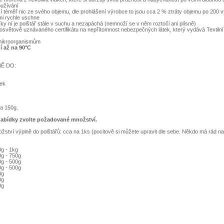
užívání
í téměř nic ze svého objemu, dle prohlášení výrobce to jsou cca 2 % ztráty objemu po 200 
mi rychle uschne
íky ní je polštář stále v suchu a nezapáchá (nemnoží se v něm roztoči ani plísně)
elosvětově uznávaného certifikátu na nepřítomnost nebezpečných látek, který vydává Textiln
 mikroorganismům
í až na 90°C
NĚ DO:
ček
a 150g.
nabídky zvolte požadované množství.
ství výplně do polštářů: cca na 1ks (pocitově si můžete upravit dle sebe. Někdo má rád n
0g - 1kg
0g - 750g
0g - 500g
0g - 500g
0g
0g
0g