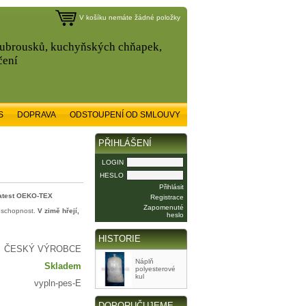
V košíku nemáte žádné položky
, ubrousků, kuchyňských chňapek,
čení
S
DOPRAVA
ODSTOUPENÍ OD SMLOUVY
PŘIHLÁŠENÍ
LOGIN
HESLO
Přihlásit
 atest OEKO-TEX
Registrace
Zapomenuté
í schopnost.
V zimě hřejí,
heslo
HISTORIE
ČESKÝ VÝROBCE
Náplň
Skladem
polyesterové
kul
vypln-pes-E
DOPORUČUJEME