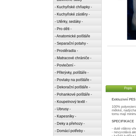
- Kuchyňské chňapky -
- Kuchyňské zástěry -
- Utěrky, sedáky -
- Pro děti -
- Anatomické polštáře
- Separační potahy -
- Prostěradla -
- Matracové chrániče -
- Povlečení -
- Přikrývky, polštáře -
- Povlaky na polštáře -
- Dekorační polštáře -
Popis
- Pohankové polštáře -
Exkluzivní PES
- Koupelnový textil -
100% polyesterov
- Ubrusy -
měkké, nadýchan
tomu mají minim
- Kapesníky -
SPECIFIKACE
- Deky a přehozy -
- duté vlákno vh
- Domácí potřeby -
- nevyvolává ale
- každá kulička 