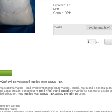
Cena bez DPH
DPH
Cena s DPH
zvolte
ks
 výplňové polyesterové kuličky atest OEKO-TEX
á staplová vlákna - dutá dvoukomponentní (duté vlákno), suchá, tvarovaná a silikonizovaná
é a mají izolační schopnost.
V zimě hřejí, v létě chladí.
Po vyprání se neshlukují a stále drž
ální sléhavost.
PES kuličky mají OEKO-TEX atesty pro děti do 3 let.
odné pro alergiky
rgickou reakci
je tvořena z několika vláken, které si udržují svou pružnost a nadýchanost po velmi dlouhou d