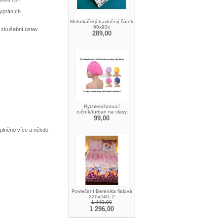
vypráních
Motorkářský bavlněný šátek
90x90c
í zkušební ústav
289,00
Rychleschnoucí
ručník/turban na vlasy
99,00
aplněno více a někdo
Povlečení Berenika fialová
220x240, 2
1 440,00
1 296,00