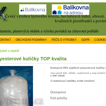
Český výrobce bytového textilu, bavlněných šátků, ubrusů
kvalitních prostěradel a povle
alanterie, plastových obálek a výroba povlaků na zdravotní polštáře
ONTAKT
OBCHODNÍ PODMÍNKY
PÉČE O VÝROBKY
GDPR
COOKIE
Výplně a náplně
yesterové kuličky TOP kvalita
Exkluzivní PES výplňové polyesterové kuličky
Jsou jasně bílé, měkké, nadýchané a mají izolačn
v létě chladí.
Z rozbalovací nabídky zvolte množství
Dostupnost
Kód položky