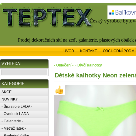
Český výrobce bytové
Prodej dekoračních sítí na zeď, galanterie, plastových obálek
ÚVOD
KONTAKT
OBCHODNÍ PODMÍ
VYHLEDAT
- Oblečení - » Dívčí kalhotky
Dětské kalhotky Neon zelená
KATEGORIE
AKCE
NOVINKY
- Šicí stroje LADA -
- Overlock LADA -
- Galanterie -
- Metráž látek -
- Bavlněné šátky -