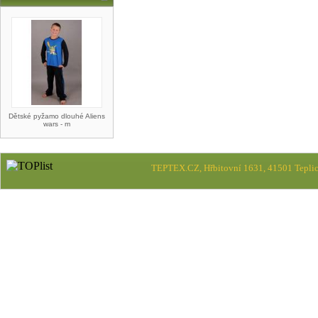
Dětské pyžamo dlouhé Aliens
wars - m
TEPTEX.CZ, Hřbitovní 1631, 41501 Teplic