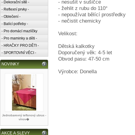
- nesušit v sušičce
- Dekorační sítě -
- žehlit z rubu do 110°
- Reflexní prvky -
- nepoužívat bělící prostředky
- Oblečení -
- nečistit chemicky
- Balící potřeby -
- Pro domácí mazlíčky
Velikost:
- Pro maminky a děti -
Dětská kalkotky
- HRAČKY PRO DĚTI -
Doporučený věk: 4-5 let
- SPORTOVNÍ VĚCI -
Obvod pasu: 47-50 cm
NOVINKY
Výrobce: Donella
Jednobarevný teflonový ubrus -
vínov�
AKCE A SLEVY