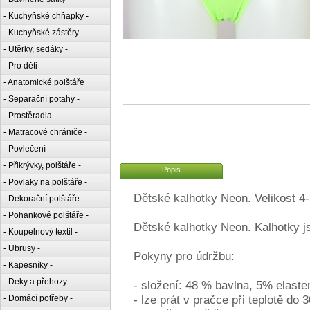
- Kuchyňské chňapky -
- Kuchyňské zástěry -
- Utěrky, sedáky -
- Pro děti -
- Anatomické polštáře
- Separační potahy -
- Prostěradla -
- Matracové chrániče -
- Povlečení -
- Přikrývky, polštáře -
Popis
- Povlaky na polštáře -
Dětské kalhotky Neon. Velikost 4-5
- Dekorační polštáře -
- Pohankové polštáře -
Dětské kalhotky Neon. Kalhotky j
- Koupelnový textil -
- Ubrusy -
Pokyny pro údržbu:
- Kapesníky -
- Deky a přehozy -
- složení: 48 % bavlna, 5% elaste
- lze prát v pračce při teplotě do 3
- Domácí potřeby -