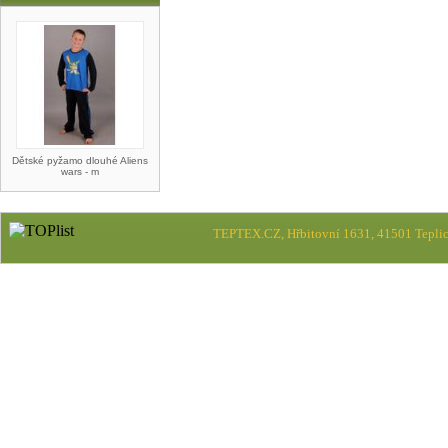
Dětské pyžamo dlouhé Aliens
wars - m
TEPTEX.CZ, Hřbitovní 1631, 41501 Teplic