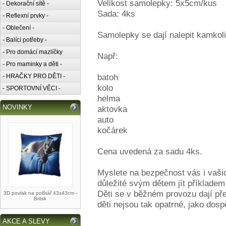
Velikost samolepky: 5x5cm/kus
- Dekorační sítě -
Sada: 4ks
- Reflexní prvky -
- Oblečení -
Samolepky se dají nalepit kamkol
- Balící potřeby -
- Pro domácí mazlíčky
Např:
- Pro maminky a děti -
batoh
- HRAČKY PRO DĚTI -
kolo
- SPORTOVNÍ VĚCI -
helma
NOVINKY
aktovka
auto
kočárek
Cena uvedená za sadu 4ks.
Myslete na bezpečnost vás i vašich
důležité svým dětem jít příkladem 
Děti se v běžném provozu dají př
3D povlak na polštář 43x43cm -
Britsk
děti nejsou tak opatrné, jako dospě
AKCE A SLEVY