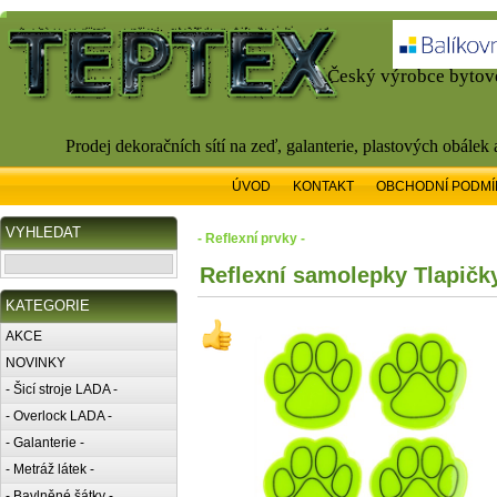
Český výrobce bytové
Prodej dekoračních sítí na zeď, galanterie, plastových obálek
ÚVOD
KONTAKT
OBCHODNÍ PODMÍ
VYHLEDAT
- Reflexní prvky -
Reflexní samolepky Tlapičk
KATEGORIE
AKCE
NOVINKY
- Šicí stroje LADA -
- Overlock LADA -
- Galanterie -
- Metráž látek -
- Bavlněné šátky -