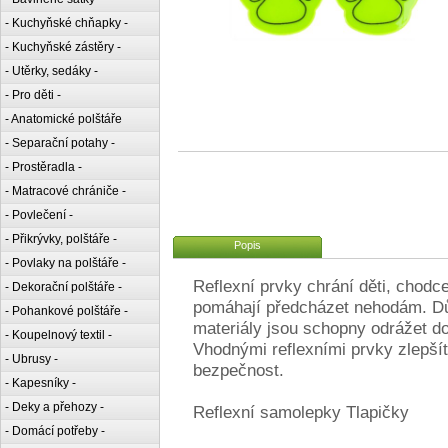
- Kuchyňské chňapky -
- Kuchyňské zástěry -
- Utěrky, sedáky -
- Pro děti -
- Anatomické polštáře
- Separační potahy -
- Prostěradla -
- Matracové chrániče -
- Povlečení -
- Přikrývky, polštáře -
Popis
- Povlaky na polštáře -
Reflexní prvky chrání děti, chodce
- Dekorační polštáře -
pomáhají předcházet nehodám. Důle
- Pohankové polštáře -
materiály jsou schopny odrážet do
- Koupelnový textil -
Vhodnými reflexními prvky zlepšíte
- Ubrusy -
bezpečnost.
- Kapesníky -
- Deky a přehozy -
Reflexní samolepky Tlapičky
- Domácí potřeby -