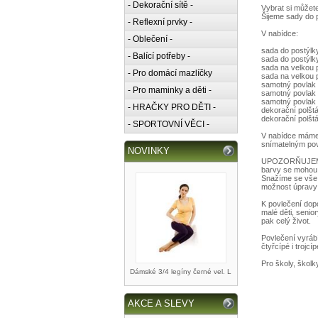
- Dekorační sítě -
Vybrat si můžete
Šijeme sady do p
- Reflexní prvky -
V nabídce:
- Oblečení -
sada do postýlk
- Balící potřeby -
sada do postýlk
sada na velkou 
- Pro domácí mazlíčky
sada na velkou 
samotný povlak n
- Pro maminky a děti -
samotný povlak n
samotný povlak n
- HRAČKY PRO DĚTI -
dekorační polšt
dekorační polšt
- SPORTOVNÍ VĚCI -
V nabídce máme 
snímatelným pov
NOVINKY
UPOZORŇUJEME: V
barvy se mohou 
Snažíme se vše 
možnost úpravy 
K povlečení dop
malé děti, senio
pak celý život.
Povlečení vyrábí
čtyřcípé i trojcí
Pro školy, školky
Dámské 3/4 legíny černé vel. L
AKCE A SLEVY