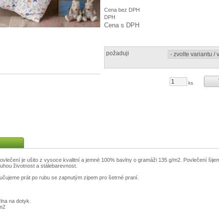
Cena bez DPH
DPH
Cena s DPH
požaduji
ks
ovlečení je ušito z vysoce kvalitní a jemné 100% bavlny o gramáži 135 g/m2. Povlečení šijem
uhou životnost a stálebarevnost.
učujeme prát po rubu se zapnutým zipem pro šetrné praní.
na na dotyk.
m2