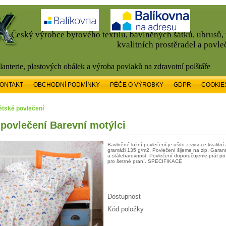
Český výrobce bytového textilu, bavlněných šátků, ubrusů
kvalitních prostěradel a povle
alanterie, plastových obálek a výroba povlaků na zdravotní polštáře
ONTAKT
OBCHODNÍ PODMÍNKY
PÉČE O VÝROBKY
GDPR
COOKIE
Dětské povlečení
povlečení Barevní motýlci
Bavlněné ložní povlečení je ušito z vysoce kvalitn
gramáži 135 g/m2. Povlečení šijeme na zip. Garan
a stálebarevnost. Povlečení doporučujeme prát p
pro šetrné praní. SPECIFIKACE
Dostupnost
Kód položky