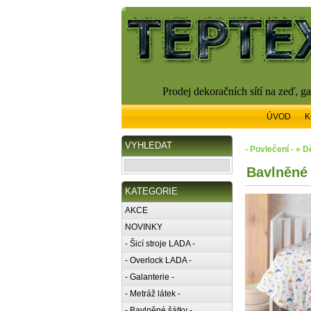
Prodej dekoračních sítí na zeď, g
ÚVOD
K
VYHLEDAT
- Povlečení - » 
Bavlněné 
KATEGORIE
AKCE
NOVINKY
- Šicí stroje LADA -
- Overlock LADA -
- Galanterie -
- Metráž látek -
- Bavlněné šátky -