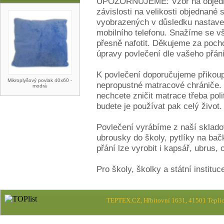
UPOZORŇUJEME: Vzor na objednan
závislosti na velikosti objednané
vyobrazených v důsledku nastave
mobilního telefonu. Snažíme se vše
přesně nafotit. Děkujeme za poc
úpravy povlečení dle vašeho přání
K povlečení doporučujeme přikoupi
Mikroplyšový povlak 40x60 -
nepropustné matracové chrániče. 
modrá
nechcete zničit matrace třeba pol
budete je používat pak celý život.
Povlečení vyrábíme z naší sklado
ubrousky do školy, pytlíky na bačk
přání lze vyrobit i kapsář, ubrus,
Pro školy, školky a státní instituc
TEPTEX.CZ, Hřbitovní 1631, 41501 Teplic