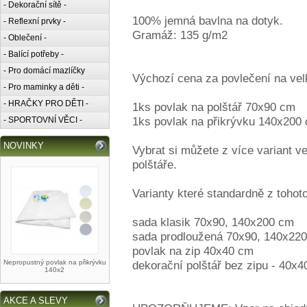
- Dekorační sítě -
100% jemná bavlna na dotyk.
- Reflexní prvky -
Gramáž: 135 g/m2
- Oblečení -
- Balící potřeby -
- Pro domácí mazlíčky
Výchozí cena za povlečení na vel
- Pro maminky a děti -
- HRAČKY PRO DĚTI -
1ks povlak na polštář 70x90 cm
1ks povlak na přikrývku 140x200
- SPORTOVNÍ VĚCI -
NOVINKY
Vybrat si můžete z více variant v
polštáře.
Varianty které standardně z toho
sada klasik 70x90, 140x200 cm
sada prodloužená 70x90, 140x22
povlak na zip 40x40 cm
Nepropustný povlak na přikrývku
dekorační polštář bez zipu - 40x
140x2
AKCE A SLEVY