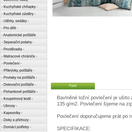
- Kuchyňské chňapky -
- Kuchyňské zástěry -
- Utěrky, sedáky -
- Pro děti -
- Anatomické polštáře
- Separační potahy -
- Prostěradla -
- Matracové chrániče -
- Povlečení -
- Přikrývky, polštáře -
- Povlaky na polštáře -
- Dekorační polštáře -
Popis
- Pohankové polštáře -
Bavlněné ložní povlečení je ušito
- Koupelnový textil -
135 g/m2. Povlečení šijeme na zip
- Ubrusy -
- Kapesníky -
Povlečení doporučujeme prát po r
- Deky a přehozy -
- Domácí potřeby -
SPECIFIKACE: