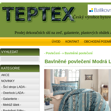
Český výrobce bytové
Prodej dekoračních sítí na zeď, galanterie, plastových obálek
ÚVOD
KONTAKT
OBCHODNÍ PODMÍ
VYHLEDAT
- Povlečení - » Bavlněné povlečení
Bavlněné povlečení Modrá 
KATEGORIE
AKCE
NOVINKY
- Šicí stroje LADA -
- Overlock LADA -
- Galanterie -
- Metráž látek -
- Bavlněné šátky -