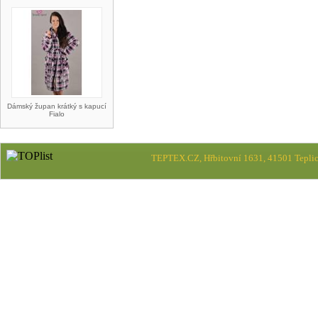
Dámský župan krátký s kapucí
Fialo
TEPTEX.CZ, Hřbitovní 1631, 41501 Teplic