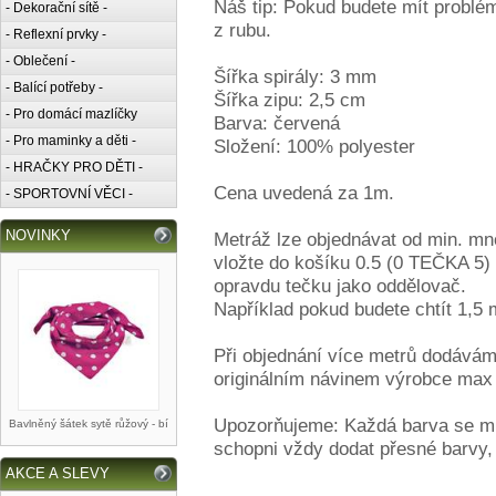
Náš tip: Pokud budete mít problé
- Dekorační sítě -
z rubu.
- Reflexní prvky -
- Oblečení -
Šířka spirály: 3 mm
- Balící potřeby -
Šířka zipu: 2,5 cm
- Pro domácí mazlíčky
Barva: červená
- Pro maminky a děti -
Složení: 100% polyester
- HRAČKY PRO DĚTI -
Cena uvedená za 1m.
- SPORTOVNÍ VĚCI -
NOVINKY
Metráž lze objednávat od min. m
vložte do košíku 0.5 (0 TEČKA 5) 
opravdu tečku jako oddělovač.
Například pokud budete chtít 1,5 
Při objednání více metrů dodávám
originálním návinem výrobce max
Upozorňujeme: Každá barva se mů
Bavlněný šátek sytě růžový - bí
schopni vždy dodat přesné barvy,
AKCE A SLEVY