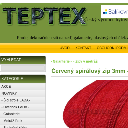
Český výrobce bytové
Prodej dekoračních sítí na zeď, galanterie, plastových obálek
ÚVOD
KONTAKT
OBCHODNÍ PODMÍ
VYHLEDAT
- Galanterie - » Zipy v metráži
Červený spirálový zip 3mm 
KATEGORIE
AKCE
NOVINKY
- Šicí stroje LADA -
- Overlock LADA -
- Galanterie -
- Metráž látek -
- Bavlněné šátky -