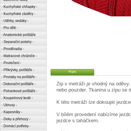
- Kuchyňské chňapky -
- Kuchyňské zástěry -
- Utěrky, sedáky -
- Pro děti -
- Anatomické polštáře
- Separační potahy -
- Prostěradla -
- Matracové chrániče -
- Povlečení -
- Přikrývky, polštáře -
Popis
- Povlaky na polštáře -
Zip v metráži je vhodný na oděvy,
- Dekorační polštáře -
nebo pouzder. Tkanina u zipu se m
- Pohankové polštáře -
- Koupelnový textil -
K této metráži lze dokoupit jezdce
- Ubrusy -
- Kapesníky -
V bílém provedení nabízíme jezdc
- Deky a přehozy -
jezdce s taháčkem.
- Domácí potřeby -