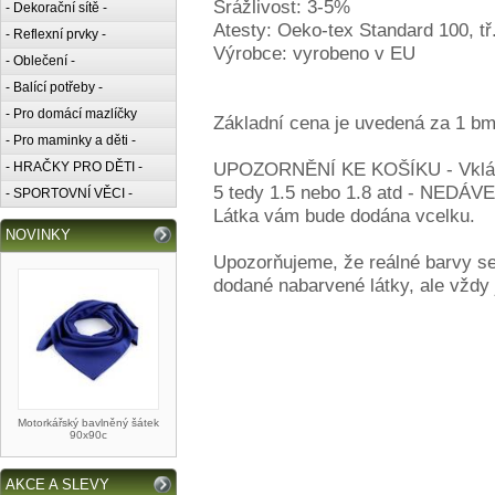
Srážlivost: 3-5%
- Dekorační sítě -
Atesty: Oeko-tex Standard 100, tř.
- Reflexní prvky -
Výrobce: vyrobeno v EU
- Oblečení -
- Balící potřeby -
- Pro domácí mazlíčky
Základní cena je uvedená za 1 bm.
- Pro maminky a děti -
UPOZORNĚNÍ KE KOŠÍKU - Vkládej
- HRAČKY PRO DĚTI -
5 tedy 1.5 nebo 1.8 atd - NE
- SPORTOVNÍ VĚCI -
Látka vám bude dodána vcelku.
NOVINKY
Upozorňujeme, že reálné barvy se
dodané nabarvené látky, ale vždy
Motorkářský bavlněný šátek
90x90c
AKCE A SLEVY