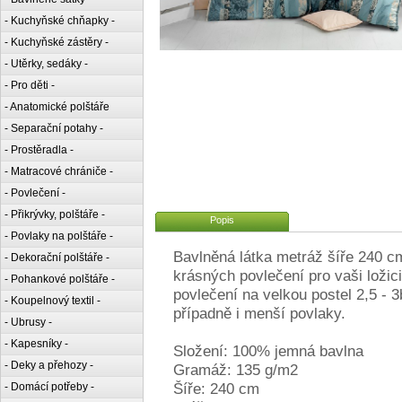
- Kuchyňské chňapky -
- Kuchyňské zástěry -
- Utěrky, sedáky -
- Pro děti -
- Anatomické polštáře
- Separační potahy -
- Prostěradla -
- Matracové chrániče -
- Povlečení -
- Přikrývky, polštáře -
Popis
- Povlaky na polštáře -
Bavlněná látka metráž šíře 240 c
- Dekorační polštáře -
krásných povlečení pro vaši ložic
- Pohankové polštáře -
povlečení na velkou postel 2,5 - 3
- Koupelnový textil -
případně i menší povlaky.
- Ubrusy -
- Kapesníky -
Složení: 100% jemná bavlna
- Deky a přehozy -
Gramáž: 135 g/m2
Šíře: 240 cm
- Domácí potřeby -