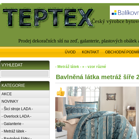
Český výrobce bytové
Prodej dekoračních sítí na zeď, galanterie, plastových obálek
ÚVOD
KONTAKT
OBCHODNÍ PODMÍ
VYHLEDAT
- Metráž látek - » - vzor různé
Bavlněná látka metráž šíře
KATEGORIE
AKCE
NOVINKY
- Šicí stroje LADA -
- Overlock LADA -
- Galanterie -
- Metráž látek -
- Bavlněné šátky -