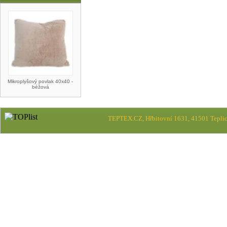
Mikroplyšový povlak 40x40 -
béžová
TEPTEX.CZ, Hřbitovní 1631, 41501 Teplic