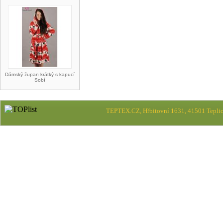
Dámský župan krátký s kapucí
Sobí
TEPTEX.CZ, Hřbitovní 1631, 41501 Teplic