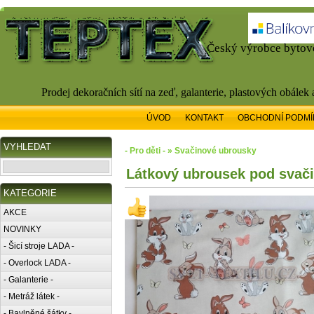
Český výrobce bytové
Prodej dekoračních sítí na zeď, galanterie, plastových obálek
ÚVOD
KONTAKT
OBCHODNÍ PODMÍ
VYHLEDAT
- Pro děti - » Svačinové ubrousky
Látkový ubrousek pod svači
KATEGORIE
AKCE
NOVINKY
- Šicí stroje LADA -
- Overlock LADA -
- Galanterie -
- Metráž látek -
- Bavlněné šátky -