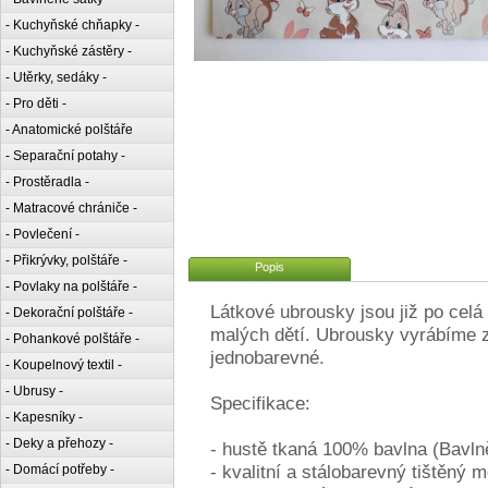
- Kuchyňské chňapky -
- Kuchyňské zástěry -
- Utěrky, sedáky -
- Pro děti -
- Anatomické polštáře
- Separační potahy -
- Prostěradla -
- Matracové chrániče -
- Povlečení -
- Přikrývky, polštáře -
Popis
- Povlaky na polštáře -
Látkové ubrousky jsou již po celá
- Dekorační polštáře -
malých dětí. Ubrousky vyrábíme z
- Pohankové polštáře -
jednobarevné.
- Koupelnový textil -
- Ubrusy -
Specifikace:
- Kapesníky -
- Deky a přehozy -
- hustě tkaná 100% bavlna (Bavln
- kvalitní a stálobarevný tištěný m
- Domácí potřeby -