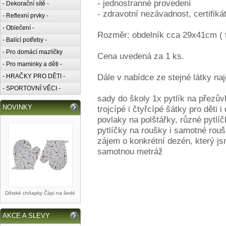
- jednostranné provedení
- Dekorační sítě -
- zdravotní nezávadnost, certifiká
- Reflexní prvky -
- Oblečení -
Rozměr: obdelník cca 29x41cm ( 
- Balící potřeby -
- Pro domácí mazlíčky
Cena uvedená za 1 ks.
- Pro maminky a děti -
Dále v nabídce ze stejné látky naj
- HRAČKY PRO DĚTI -
- SPORTOVNÍ VĚCI -
sady do školy 1x pytlík na přezův
NOVINKY
trojcípé i čtyřcípé šátky pro děti i
povlaky na polštářky, různé pytlí
pytlíčky na roušky i samotné rou
zájem o konkrétní dezén, který jsm
samotnou metráž
Dětské chňapky Čápi na šedé
AKCE A SLEVY