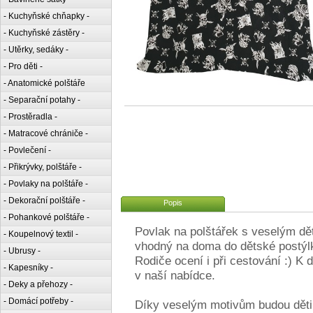
- Kuchyňské chňapky -
- Kuchyňské zástěry -
- Utěrky, sedáky -
- Pro děti -
- Anatomické polštáře
- Separační potahy -
- Prostěradla -
- Matracové chrániče -
- Povlečení -
- Přikrývky, polštáře -
- Povlaky na polštáře -
- Dekorační polštáře -
Popis
- Pohankové polštáře -
Povlak na polštářek s veselým dě
- Koupelnový textil -
vhodný na doma do dětské postýlky
- Ubrusy -
Rodiče ocení i při cestování :) K 
- Kapesníky -
v naší nabídce.
- Deky a přehozy -
- Domácí potřeby -
Díky veselým motivům budou děti 