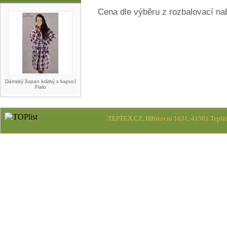
Cena dle výběru z rozbalovací na
Dámský župan krátký s kapucí
Fialo
TEPTEX.CZ, Hřbitovní 1631, 41501 Teplic