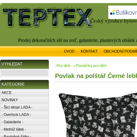
Český výrobce bytové
Prodej dekoračních sítí na zeď, galanterie, plastových obálek
ÚVOD
KONTAKT
OBCHODNÍ PODMÍ
VYHLEDAT
- Pro děti - » Povláčky pro děti
Povlak na polštář Černé leb
KATEGORIE
AKCE
NOVINKY
- Šicí stroje LADA -
- Overlock LADA -
- Galanterie -
- Metráž látek -
- Bavlněné šátky -