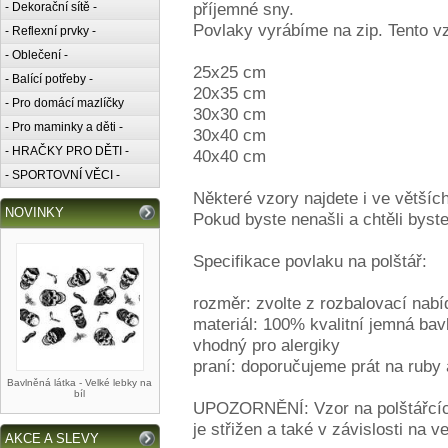
příjemné sny.
- Dekorační sítě -
Povlaky vyrábíme na zip. Tento v
- Reflexní prvky -
- Oblečení -
25x25 cm
- Balící potřeby -
20x35 cm
- Pro domácí mazlíčky
30x30 cm
- Pro maminky a děti -
30x40 cm
- HRAČKY PRO DĚTI -
40x40 cm
- SPORTOVNÍ VĚCI -
Některé vzory najdete i ve větších
NOVINKY
Pokud byste nenašli a chtěli byste
Specifikace povlaku na polštář:
rozměr: zvolte z rozbalovací nabí
materiál: 100% kvalitní jemná bav
vhodný pro alergiky
praní: doporučujeme prát na ruby 
Bavlněná látka - Velké lebky na
bíl
UPOZORNĚNÍ: Vzor na polštářcích 
je střižen a také v závislosti na 
AKCE A SLEVY