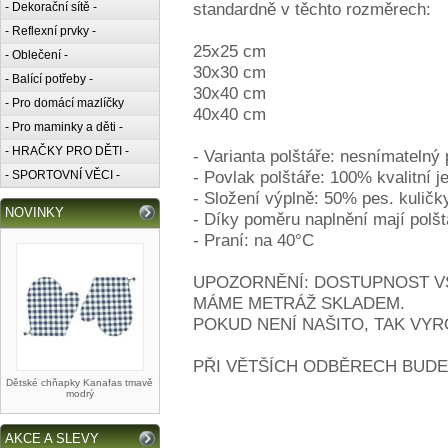
standardně v těchto rozměrech:
- Dekorační sítě -
- Reflexní prvky -
25x25 cm
- Oblečení -
30x30 cm
- Balící potřeby -
30x40 cm
- Pro domácí mazlíčky
40x40 cm
- Pro maminky a děti -
- HRAČKY PRO DĚTI -
- Varianta polštáře: nesnímatelný 
- Povlak polštáře: 100% kvalitní 
- SPORTOVNÍ VĚCI -
- Složení výplně: 50% pes. kulič
NOVINKY
- Díky poměru naplnění mají polštá
- Praní: na 40°C
UPOZORNĚNÍ: DOSTUPNOST VŠ
MÁME METRÁŽ SKLADEM.
POKUD NENÍ NAŠITO, TAK VYR
PŘI VĚTŠÍCH ODBĚRECH BUDE
Dětské chňapky Kanafas tmavě
modrý
AKCE A SLEVY