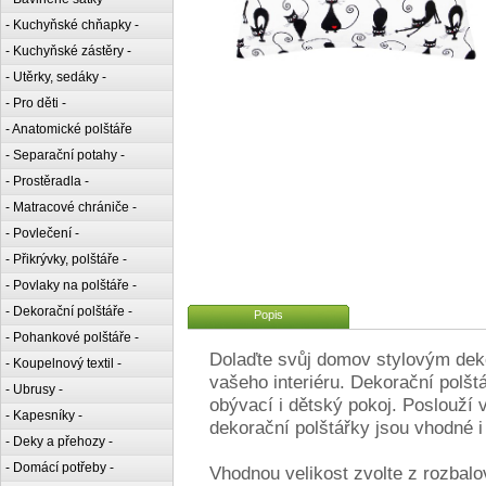
- Kuchyňské chňapky -
- Kuchyňské zástěry -
- Utěrky, sedáky -
- Pro děti -
- Anatomické polštáře
- Separační potahy -
- Prostěradla -
- Matracové chrániče -
- Povlečení -
- Přikrývky, polštáře -
- Povlaky na polštáře -
- Dekorační polštáře -
Popis
- Pohankové polštáře -
Dolaďte svůj domov stylovým deko
- Koupelnový textil -
vašeho interiéru. Dekorační polštá
- Ubrusy -
obývací i dětský pokoj. Poslouží 
- Kapesníky -
dekorační polštářky jsou vhodné i 
- Deky a přehozy -
- Domácí potřeby -
Vhodnou velikost zvolte z rozbal