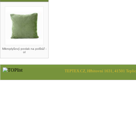
Mikroplyšový povlak na polštář -
ol
TEPTEX.CZ, Hřbitovní 1631, 41501 Teplic