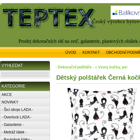
Český výrobce bytové
Prodej dekoračních sítí na zeď, galanterie, plastových obálek
ÚVOD
KONTAKT
OBCHODNÍ PODMÍ
VYHLEDAT
- Dekorační polštáře - » Vzory kočky, psi
Dětský polštářek Černá kočk
KATEGORIE
AKCE
NOVINKY
- Šicí stroje LADA -
- Overlock LADA -
- Galanterie -
- Metráž látek -
- Bavlněné šátky -