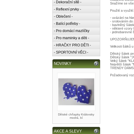
- Dekorační sítě -
Snažíme se vše f
- Reflexní prvky -
Použití a využití:
- Oblečení -
- uvázání na hla
- srolováním do
- Balící potřeby -
- bavlněný šátek
- některé vzory 
- Pro domácí mazlíčky
- jednobarevné š
- Pro maminky a děti -
UPOZORŇUJEME: 
- HRAČKY PRO DĚTI -
Velikosti šátků u
- SPORTOVNÍ VĚCI -
Dětský šátek pr
Dětský šátek "J
Velký šátek "KLA
NOVINKY
Největší šátek 
TRENDY DÁMSKÝ Š
Požadovaný rozm
Dětské chňapky Královsky
modrá, bí
AKCE A SLEVY