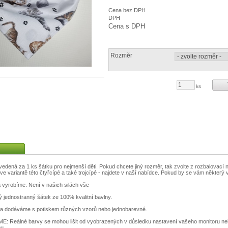
Cena bez DPH
DPH
Cena s DPH
Rozměr
ks
edená za 1 ks šátku pro nejmenší děti. Pokud chcete jiný rozměr, tak zvolte z rozbalovací 
e variantě této čtyřcípé a také trojcípé - najdete v naší nabídce. Pokud by se vám některý vz
 vyrobíme. Není v našich silách vše
ý jednostranný šátek ze 100% kvalitní bavlny.
a dodáváme s potiskem různých vzorů nebo jednobarevné.
Reálné barvy se mohou lišit od vyobrazených v důsledku nastavení vašeho monitoru ne
nu.