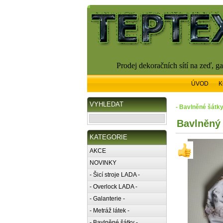
Prodej dekoračních sítí na zeď, g
ÚVOD
K
VYHLEDAT
- Bavlněné šátky 
Bavlněný 
KATEGORIE
AKCE
NOVINKY
- Šicí stroje LADA -
- Overlock LADA -
- Galanterie -
- Metráž látek -
- Bavlněné šátky -