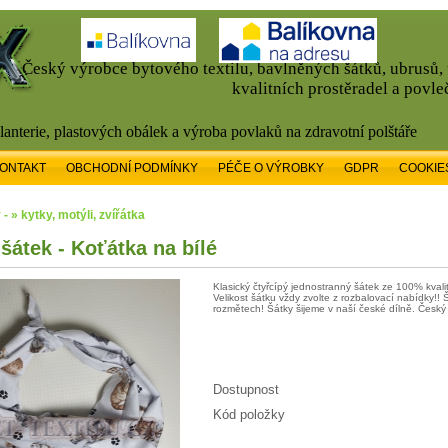
Český výrobce bytového textilu, bavlněných šátků, ubrusů
kvalitních prostěradel a povle
alanterie, plastových obálek a výroba povlaků na zdravotní polštáře
ONTAKT
OBCHODNÍ PODMÍNKY
PÉČE O VÝROBKY
GDPR
COOKIE
- » kytky, motýli, zvířátka
šátek - Koťátka na bílé
Klasický čtyřcípý jednostranný šátek ze 100% kval
Velikost šátku vždy zvolte z rozbalovací nabídky!! 
rozmětech! Šátky šijeme v naší české dílně. Český
Dostupnost
Kód položky