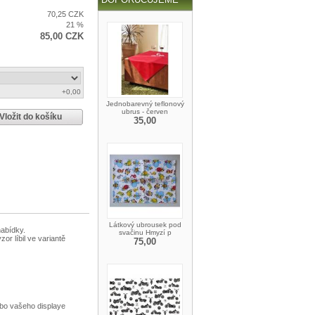
70,25 CZK
21 %
85,00 CZK
+0,00
Jednobarevný teflonový
ubrus - červen
Vložit do košíku
35,00
Látkový ubrousek pod
nabídky.
svačinu Hmyzí p
or líbil ve variantě
75,00
bo vašeho displaye