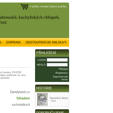
V košíku nemáte žádné položky
, ubrousků, kuchyňských chňapek,
čení
S
DOPRAVA
ODSTOUPENÍ OD SMLOUVY
PŘIHLÁŠENÍ
LOGIN
HESLO
Přihlásit
itní bavlny. POZOR
Registrace
Šátky vyrábíme ve více
Zapomenuté
 výrobek.
heslo
HISTORIE
Dandyland.cz
Skladem
Bavlněný šátek
- Koť
sa-kotatka-b
DOPORUČUJEME