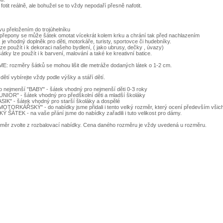
otit reálně, ale bohužel se to vždy nepodaří přesně nafotit.
vu přeložením do trojúhelníku
 přepony se může šátek omotat vícekrát kolem krku a chrání tak před nachlazením
 je vhodný doplněk pro děti, motorkáře, turisty, sportovce či hudebníky.
lze použít i k dekoraci našeho bydlení, ( jako ubrusy, dečky , úvazy)
átky lze použít i k barvení, malování a také ke kreativní batice.
rozměry šátků se mohou lišit dle metráže dodaných látek o 1-2 cm.
 dětí vybírejte vždy podle výšky a stáří dětí.
o nejmenší "BABY" - šátek vhodný pro nejmenší děti 0-3 roky
UNIOR" - šátek vhodný pro předškolní děti a mladší školáky
SIK" - šátek vhodný pro starší školáky a dospělé
"MOTORKÁŘSKÝ" - do nabídky jsme přidali i tento velký rozměr, který ocení především všich
ÁTEK - na vaše přání jsme do nabídky zařadili i tuto velikost pro dámy.
ěr zvolte z rozbalovací nabídky. Cena daného rozměru je vždy uvedená u rozměru.