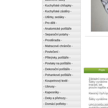
- Kuchyňské chňapky -
- Kuchyňské zástěry -
- Utěrky, sedáky -
- Pro děti -
- Anatomické polštáře
- Separační potahy -
- Prostěradla -
- Matracové chrániče -
- Povlečení -
- Přikrývky, polštáře -
- Povlaky na polštáře -
- Dekorační polštáře -
Popis
- Pohankové polštáře -
Základní cena uv
- Koupelnový textil -
Šátky vyrábíme v
trojcípé, tak
- Ubrusy -
prosím napište a
- Kapesníky -
Klasický čtyřcíp
- Deky a přehozy -
Šátky vyrábíme 
- Domácí potřeby -
UPOZORŇUJEME: 
mobilního telefo