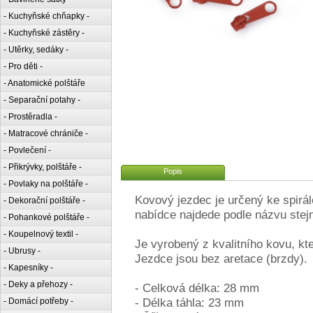
- Kuchyňské chňapky -
- Kuchyňské zástěry -
- Utěrky, sedáky -
- Pro děti -
- Anatomické polštáře
- Separační potahy -
- Prostěradla -
- Matracové chrániče -
- Povlečení -
- Přikrývky, polštáře -
Popis
- Povlaky na polštáře -
Kovový jezdec je určený ke spirá
- Dekorační polštáře -
nabídce najdede podle názvu stejn
- Pohankové polštáře -
- Koupelnový textil -
Je vyrobený z kvalitního kovu, kt
- Ubrusy -
Jezdce jsou bez aretace (brzdy).
- Kapesníky -
- Deky a přehozy -
- Celková délka: 28 mm
- Délka táhla: 23 mm
- Domácí potřeby -