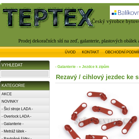
Český výrobce bytové
Prodej dekoračních sítí na zeď, galanterie, plastových obálek
ÚVOD
KONTAKT
OBCHODNÍ PODMÍ
VYHLEDAT
- Galanterie - » Jezdce k zipům
Rezavý / cihlový jezdec ke
KATEGORIE
AKCE
NOVINKY
- Šicí stroje LADA -
- Overlock LADA -
- Galanterie -
- Metráž látek -
- Bavlněné šátky -