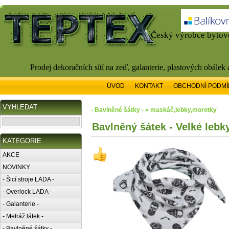
Český výrobce bytové
Prodej dekoračních sítí na zeď, galanterie, plastových obálek
ÚVOD
KONTAKT
OBCHODNÍ PODMÍ
VYHLEDAT
- Bavlněné šátky - » maskáč,lebky,morotky
Bavlněný šátek - Velké lebky
KATEGORIE
AKCE
NOVINKY
- Šicí stroje LADA -
- Overlock LADA -
- Galanterie -
- Metráž látek -
- Bavlněné šátky -