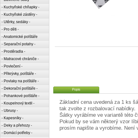
- Kuchyňské chňapky -
- Kuchyňské zástěry -
- Utěrky, sedáky -
- Pro děti -
- Anatomické polštáře
- Separační potahy -
- Prostěradla -
- Matracové chrániče -
- Povlečení -
- Přikrývky, polštáře -
- Povlaky na polštáře -
- Dekorační polštáře -
Popis
- Pohankové polštáře -
Základní cena uvedená za 1 ks šát
- Koupelnový textil -
tak zvolte z rozbalovací nabídky.
- Ubrusy -
Šátky vyrábíme ve variantě této čt
- Kapesníky -
Pokud by se vám některý vzor líbil
- Deky a přehozy -
prosím napište a vyrobíme. Není v
- Domácí potřeby -