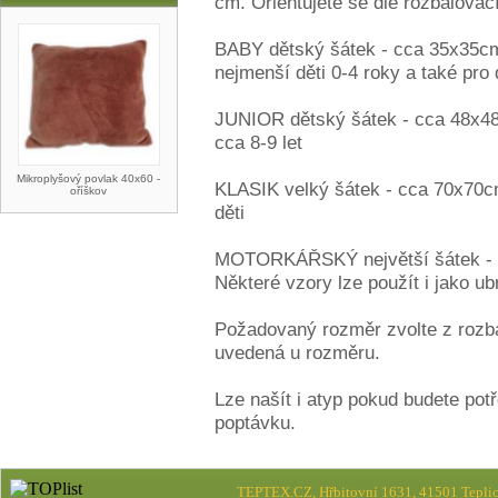
cm. Orientujete se dle rozbalovac
BABY dětský šátek - cca 35x35cm
nejmenší děti 0-4 roky a také pro
JUNIOR dětský šátek - cca 48x48
cca 8-9 let
Mikroplyšový povlak 40x60 -
KLASIK velký šátek - cca 70x70c
oříškov
děti
MOTORKÁŘSKÝ největší šátek - c
Některé vzory lze použít i jako ub
Požadovaný rozměr zvolte z rozb
uvedená u rozměru.
Lze našít i atyp pokud budete pot
poptávku.
TEPTEX.CZ, Hřbitovní 1631, 41501 Teplic