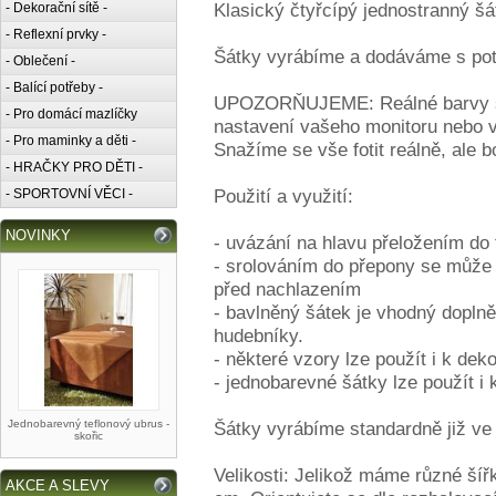
Klasický čtyřcípý jednostranný šá
- Dekorační sítě -
- Reflexní prvky -
Šátky vyrábíme a dodáváme s pot
- Oblečení -
- Balící potřeby -
UPOZORŇUJEME: Reálné barvy se 
- Pro domácí mazlíčky
nastavení vašeho monitoru nebo v
- Pro maminky a děti -
Snažíme se vše fotit reálně, ale b
- HRAČKY PRO DĚTI -
Použití a využití:
- SPORTOVNÍ VĚCI -
NOVINKY
- uvázání na hlavu přeložením do 
- srolováním do přepony se může 
před nachlazením
- bavlněný šátek je vhodný doplněk
hudebníky.
- některé vzory lze použít i k dek
- jednobarevné šátky lze použít i 
Jednobarevný teflonový ubrus -
Šátky vyrábíme standardně již ve
skořic
Velikosti: Jelikož máme různé šíř
AKCE A SLEVY