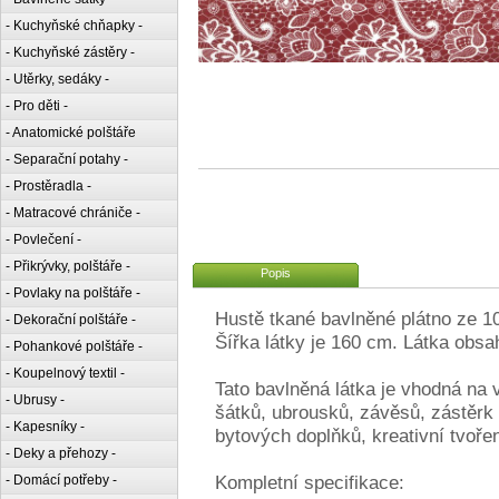
- Kuchyňské chňapky -
- Kuchyňské zástěry -
- Utěrky, sedáky -
- Pro děti -
- Anatomické polštáře
- Separační potahy -
- Prostěradla -
- Matracové chrániče -
- Povlečení -
- Přikrývky, polštáře -
Popis
- Povlaky na polštáře -
Hustě tkané bavlněné plátno ze 
- Dekorační polštáře -
Šířka látky je 160 cm. Látka obsa
- Pohankové polštáře -
- Koupelnový textil -
Tato bavlněná látka je vhodná na 
- Ubrusy -
šátků, ubrousků, závěsů, zástěrk 
- Kapesníky -
bytových doplňků, kreativní tvoře
- Deky a přehozy -
Kompletní specifikace:
- Domácí potřeby -