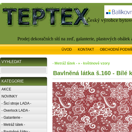
Český výrobce bytové
Prodej dekoračních sítí na zeď, galanterie, plastových obálek
ÚVOD
KONTAKT
OBCHODNÍ PODMÍ
VYHLEDAT
- Metráž látek - » - květinové vzory
Bavlněná látka š.160 - Bílé
KATEGORIE
AKCE
NOVINKY
- Šicí stroje LADA -
- Overlock LADA -
- Galanterie -
- Metráž látek -
- Bavlněné šátky -