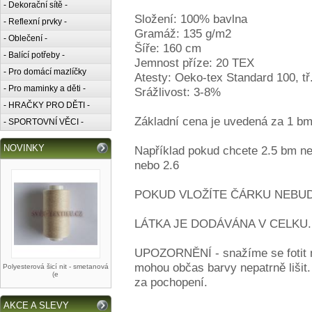
- Dekorační sítě -
Složení: 100% bavlna
- Reflexní prvky -
Gramáž: 135 g/m2
- Oblečení -
Šíře: 160 cm
- Balící potřeby -
Jemnost příze: 20 TEX
- Pro domácí mazlíčky
Atesty: Oeko-tex Standard 100, tř. 
- Pro maminky a děti -
Srážlivost: 3-8%
- HRAČKY PRO DĚTI -
Základní cena je uvedená za 1 bm.
- SPORTOVNÍ VĚCI -
NOVINKY
Například pokud chcete 2.5 bm ne
nebo 2.6
POKUD VLOŽÍTE ČÁRKU NEBUD
LÁTKA JE DODÁVÁNA V CELKU.
UPOZORNĚNÍ - snažíme se fotit me
mohou občas barvy nepatrně lišit
Polyesterová šicí nit - smetanová
(e
za pochopení.
AKCE A SLEVY