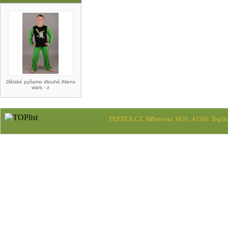
Dětské pyžamo dlouhé Aliens
wars - z
TEPTEX.CZ, Hřbitovní 1631, 41501 Teplic