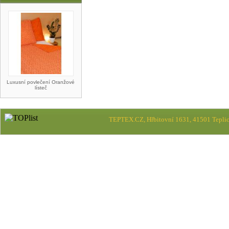
Luxusní povlečení Oranžové
lísteč
TEPTEX.CZ, Hřbitovní 1631, 41501 Teplic