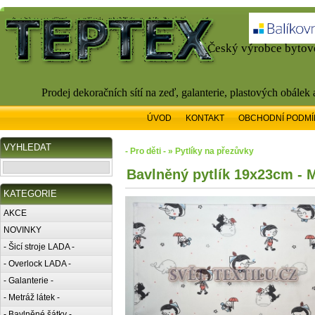
Český výrobce bytové
Prodej dekoračních sítí na zeď, galanterie, plastových obálek
ÚVOD
KONTAKT
OBCHODNÍ PODMÍ
VYHLEDAT
- Pro děti - » Pytlíky na přezůvky
Bavlněný pytlík 19x23cm - 
KATEGORIE
AKCE
NOVINKY
- Šicí stroje LADA -
- Overlock LADA -
- Galanterie -
- Metráž látek -
- Bavlněné šátky -