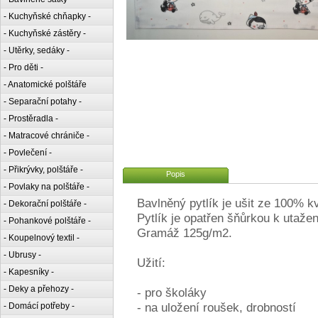
- Kuchyňské chňapky -
- Kuchyňské zástěry -
- Utěrky, sedáky -
- Pro děti -
- Anatomické polštáře
- Separační potahy -
- Prostěradla -
- Matracové chrániče -
- Povlečení -
- Přikrývky, polštáře -
Popis
- Povlaky na polštáře -
Bavlněný pytlík je ušit ze 100% k
- Dekorační polštáře -
Pytlík je opatřen šňůrkou k utažen
- Pohankové polštáře -
Gramáž 125g/m2.
- Koupelnový textil -
- Ubrusy -
Užití:
- Kapesníky -
- Deky a přehozy -
- pro školáky
- na uložení roušek, drobností
- Domácí potřeby -