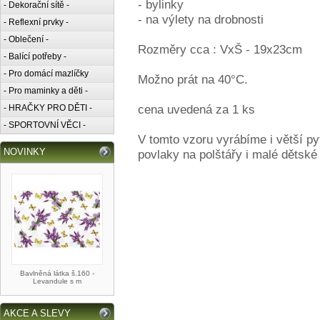
- bylinky
- Dekorační sítě -
- na výlety na drobnosti
- Reflexní prvky -
- Oblečení -
Rozměry cca : VxŠ - 19x23cm
- Balící potřeby -
- Pro domácí mazlíčky
Možno prát na 40°C.
- Pro maminky a děti -
cena uvedená za 1 ks
- HRAČKY PRO DĚTI -
- SPORTOVNÍ VĚCI -
V tomto vzoru vyrábíme i větší py
NOVINKY
povlaky na polštářy i malé dětské 
Bavlněná látka š.160 -
Levandule s m
AKCE A SLEVY