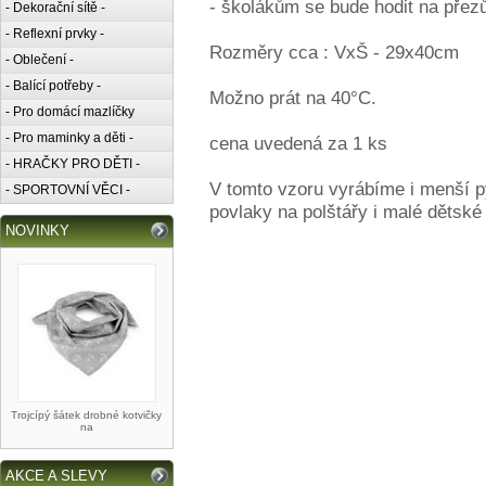
- školákům se bude hodit na přezů
- Dekorační sítě -
- Reflexní prvky -
Rozměry cca : VxŠ - 29x40cm
- Oblečení -
- Balící potřeby -
Možno prát na 40°C.
- Pro domácí mazlíčky
- Pro maminky a děti -
cena uvedená za 1 ks
- HRAČKY PRO DĚTI -
V tomto vzoru vyrábíme i menší py
- SPORTOVNÍ VĚCI -
povlaky na polštářy i malé dětské 
NOVINKY
Trojcípý šátek drobné kotvičky
na
AKCE A SLEVY