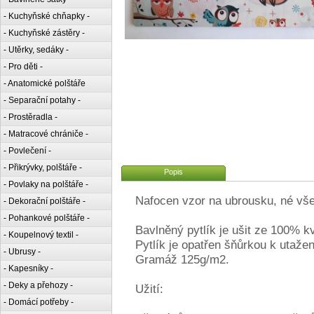
- Kuchyňské chňapky -
- Kuchyňské zástěry -
- Utěrky, sedáky -
- Pro děti -
- Anatomické polštáře
- Separační potahy -
- Prostěradla -
- Matracové chrániče -
- Povlečení -
- Přikrývky, polštáře -
Popis
- Povlaky na polštáře -
Nafocen vzor na ubrousku, né vše
- Dekorační polštáře -
- Pohankové polštáře -
Bavlněný pytlík je ušit ze 100% kv
- Koupelnový textil -
Pytlík je opatřen šňůrkou k utažen
- Ubrusy -
Gramáž 125g/m2.
- Kapesníky -
- Deky a přehozy -
Užití:
- Domácí potřeby -