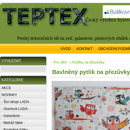
Český výrobce bytové
Prodej dekoračních sítí na zeď, galanterie, plastových obálek
ÚVOD
KONTAKT
OBCHODNÍ PODMÍ
VYHLEDAT
- Pro děti - » Pytlíky na přezůvky
Bavlněný pytlík na přezůvk
KATEGORIE
AKCE
NOVINKY
- Šicí stroje LADA -
- Overlock LADA -
- Galanterie -
- Metráž látek -
- Bavlněné šátky -