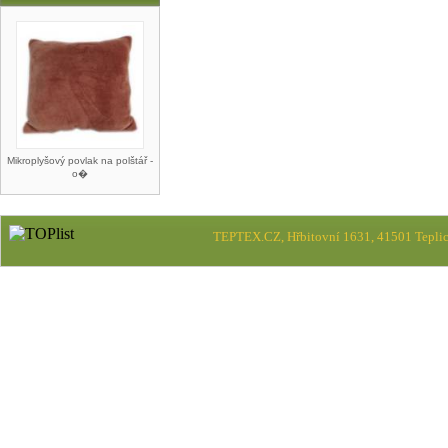
Mikroplyšový povlak na polštář -
o�
TEPTEX.CZ, Hřbitovní 1631, 41501 Teplic