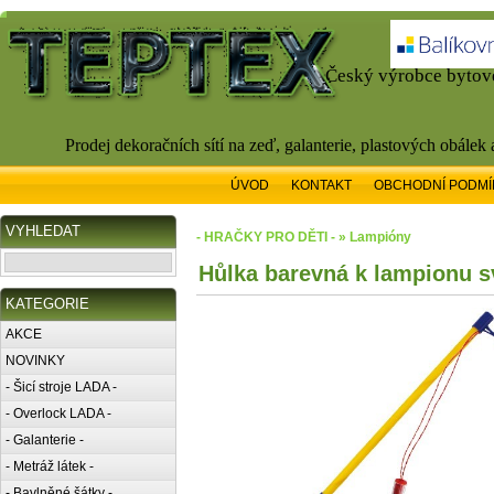
Český výrobce bytové
Prodej dekoračních sítí na zeď, galanterie, plastových obálek
ÚVOD
KONTAKT
OBCHODNÍ PODMÍ
VYHLEDAT
- HRAČKY PRO DĚTI - » Lampióny
Hůlka barevná k lampionu sv
KATEGORIE
AKCE
NOVINKY
- Šicí stroje LADA -
- Overlock LADA -
- Galanterie -
- Metráž látek -
- Bavlněné šátky -