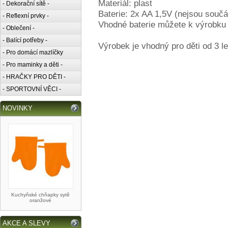
Materiál: plast
- Dekorační sítě -
Baterie: 2x AA 1,5V (nejsou součá
- Reflexní prvky -
Vhodné baterie můžete k výrobku
- Oblečení -
- Balící potřeby -
Výrobek je vhodný pro děti od 3 le
- Pro domácí mazlíčky
- Pro maminky a děti -
- HRAČKY PRO DĚTI -
- SPORTOVNÍ VĚCI -
NOVINKY
Kuchyňské chňapky sytě
oranžové
AKCE A SLEVY