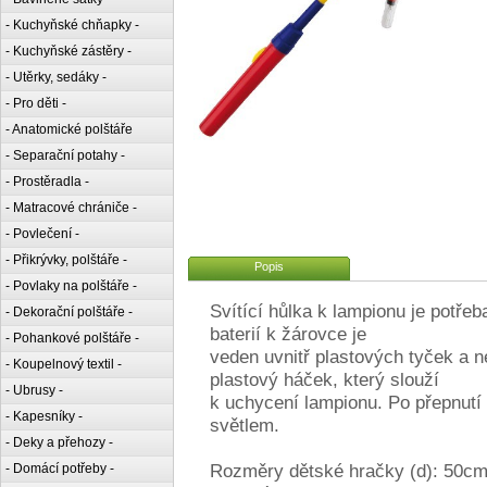
- Kuchyňské chňapky -
- Kuchyňské zástěry -
- Utěrky, sedáky -
- Pro děti -
- Anatomické polštáře
- Separační potahy -
- Prostěradla -
- Matracové chrániče -
- Povlečení -
- Přikrývky, polštáře -
Popis
- Povlaky na polštáře -
Svítící hůlka k lampionu je potře
- Dekorační polštáře -
baterií k žárovce je
- Pohankové polštáře -
veden uvnitř plastových tyček a 
- Koupelnový textil -
plastový háček, který slouží
- Ubrusy -
k uchycení lampionu. Po přepnutí 
- Kapesníky -
světlem.
- Deky a přehozy -
Rozměry dětské hračky (d): 50c
- Domácí potřeby -