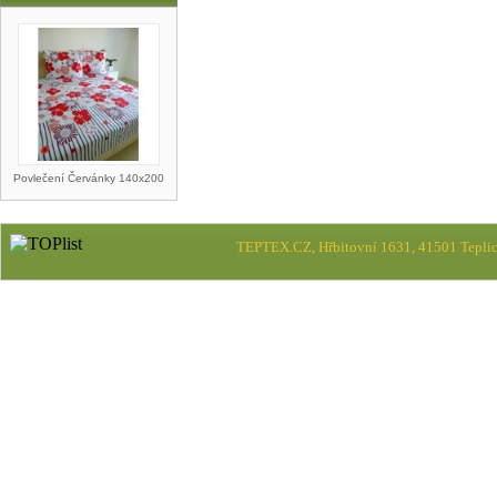
Povlečení Červánky 140x200
TEPTEX.CZ, Hřbitovní 1631, 41501 Teplic