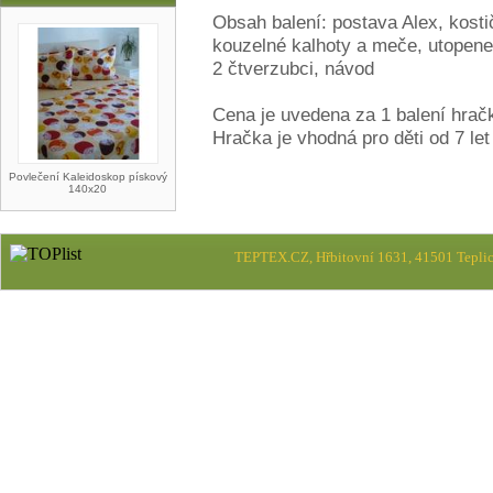
Obsah balení: postava Alex, kost
kouzelné kalhoty a meče, utopene
2 čtverzubci, návod
Cena je uvedena za 1 balení hrač
Hračka je vhodná pro děti od 7 let
Povlečení Kaleidoskop pískový
140x20
TEPTEX.CZ, Hřbitovní 1631, 41501 Teplic