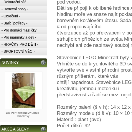
pod vodou.
- Dekorační sítě -
Děti se připojí k oblíbené hrdince
- Reflexní prvky -
hladinu moře ve snaze najít pokla
- Oblečení -
barevném korálovém útesu. Sada j
- Balící potřeby -
# od proplouvajícího
- Pro domácí mazlíčky
čtverzubce až po překvapení v po
- Pro maminky a děti -
strhujících příbězích ze světa Min
nechybí ani zde napínavý souboj 
- HRAČKY PRO DĚTI -
- SPORTOVNÍ VĚCI -
Stavebnice LEGO Minecraft byly v
NOVINKY
Vrhněte se do krychlovitého 3D sv
vytvořte své vlastní přírodní prost
různým příšerám, které vás
chtějí napadnout. Stavebnice LEGO
kreativitu, jemnou motoriku i
představivost a řadí se mezi nejob
Rozměry balení (š v h): 14 x 12 
Rozměry modelu (d š v): 10 × 10
DU Pont teflonový ubrus -
hráškový
Materiál: plast (pvc)
Počet dílků: 92
AKCE A SLEVY