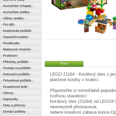
- Kuchyňské chňapky -
- Kuchyňské zástěry -
- Utěrky, sedáky -
- Pro děti -
- Anatomické polštáře
- Separační potahy -
- Prostěradla -
- Matracové chrániče -
- Povlečení -
- Přikrývky, polštáře -
Popis
- Povlaky na polštáře -
LEGO 21164 - Korálový útes z p
- Dekorační polštáře -
plastové kostky v krabici.
- Pohankové polštáře -
- Koupelnový textil -
Připomeňte si mimořádně populární
- Ubrusy -
tvořivou stavebnicí
- Kapesníky -
Korálový útes (21164) od LEGO# 
- Deky a přehozy -
neomezeně přestavovat,
nebere kreativní zábava konce.Op
- Domácí potřeby -