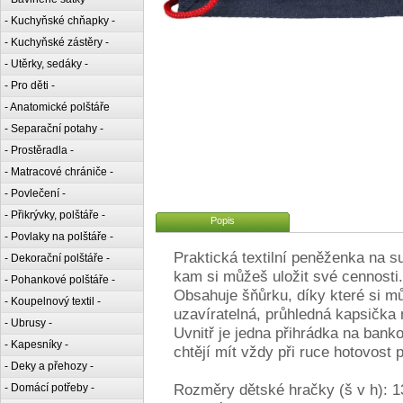
- Kuchyňské chňapky -
- Kuchyňské zástěry -
- Utěrky, sedáky -
- Pro děti -
- Anatomické polštáře
- Separační potahy -
- Prostěradla -
- Matracové chrániče -
- Povlečení -
- Přikrývky, polštáře -
Popis
- Povlaky na polštáře -
Praktická textilní peněženka na 
- Dekorační polštáře -
kam si můžeš uložit své cennosti.
- Pohankové polštáře -
Obsahuje šňůrku, díky které si m
- Koupelnový textil -
uzavíratelná, průhledná kapsička 
- Ubrusy -
Uvnitř je jedna přihrádka na bank
- Kapesníky -
chtějí mít vždy při ruce hotovost 
- Deky a přehozy -
Rozměry dětské hračky (š v h): 1
- Domácí potřeby -