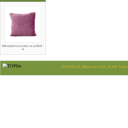
Mikroplyšový povlak na polštář -
st
TEPTEX.CZ, Hřbitovní 1631, 41501 Teplic