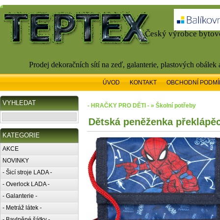
Český výrobce bytové
Prodej dekoračních sítí na zeď, galanterie, plastových obálek
ÚVOD
KONTAKT
OBCHODNÍ PODMÍ
VYHLEDAT
- HRAČKY PRO DĚTI - » Školní potřeby
Dětská peněženka překlápěc
KATEGORIE
AKCE
NOVINKY
- Šicí stroje LADA -
- Overlock LADA -
- Galanterie -
- Metráž látek -
- Bavlněné šátky -