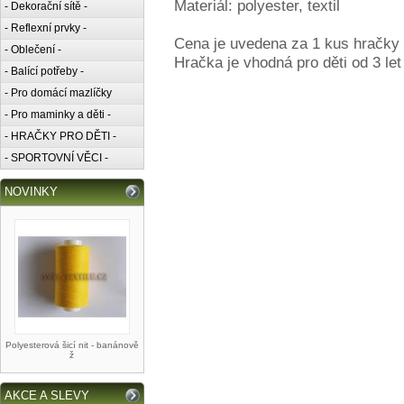
Materiál: polyester, textil
- Dekorační sítě -
- Reflexní prvky -
Cena je uvedena za 1 kus hračky
- Oblečení -
Hračka je vhodná pro děti od 3 let
- Balící potřeby -
- Pro domácí mazlíčky
- Pro maminky a děti -
- HRAČKY PRO DĚTI -
- SPORTOVNÍ VĚCI -
NOVINKY
Polyesterová šicí nit - banánově
ž
AKCE A SLEVY