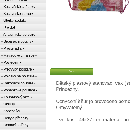
- Kuchyňské chňapky -
- Kuchyňské zástěry -
- Utěrky, sedáky -
- Pro děti -
- Anatomické polštáře
- Separační potahy -
- Prostěradla -
- Matracové chrániče -
- Povlečení -
- Přikrývky, polštáře -
Popis
- Povlaky na polštáře -
Dětský plastový stahovací vak (
- Dekorační polštáře -
Princezny.
- Pohankové polštáře -
- Koupelnový textil -
Uchycení šňůr je provedeno pomoc
- Ubrusy -
Omyvatelný.
- Kapesníky -
- Deky a přehozy -
- velikost: 44x37 cm, materiál: po
- Domácí potřeby -