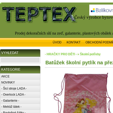
Český výrobce bytové
Prodej dekoračních sítí na zeď, galanterie, plastových obálek
ÚVOD
KONTAKT
OBCHODNÍ PODMÍ
VYHLEDAT
- HRAČKY PRO DĚTI - » Školní potřeby
Batůžek školní pytlík na př
KATEGORIE
AKCE
NOVINKY
- Šicí stroje LADA -
- Overlock LADA -
- Galanterie -
- Metráž látek -
- Bavlněné šátky -