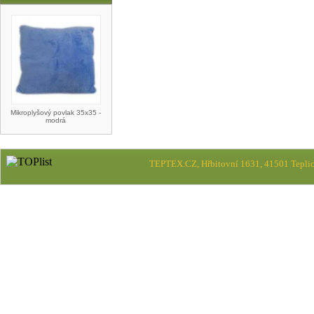
Mikroplyšový povlak 35x35 -
modrá
TEPTEX.CZ, Hřbitovní 1631, 41501 Teplic