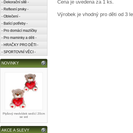
Cena je uvedena za 1 ks.
- Dekorační sítě -
- Reflexní prvky -
Výrobek je vhodný pro děti od 3 le
- Oblečení -
- Balící potřeby -
- Pro domácí mazlíčky
- Pro maminky a děti -
- HRAČKY PRO DĚTI -
- SPORTOVNÍ VĚCI -
NOVINKY
Plyšový medvídek sedící 20cm
se srd
AKCE A SLEVY