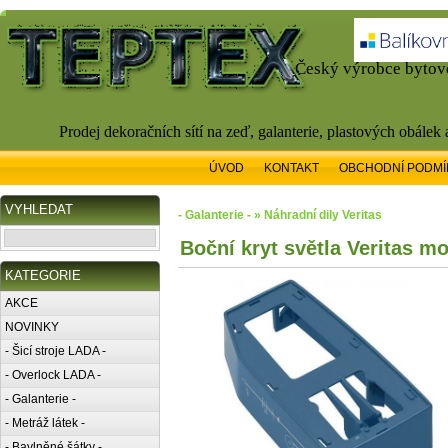
Český výrobce bytové
Prodej dekoračních sítí na zeď, galanterie, plastových obálek
ÚVOD
KONTAKT
OBCHODNÍ PODMÍ
VYHLEDAT
- Galanterie - » Náhradní dily Veritas
Boční kryt světla Veritas m
KATEGORIE
AKCE
NOVINKY
- Šicí stroje LADA -
- Overlock LADA -
- Galanterie -
- Metráž látek -
- Bavlněné šátky -