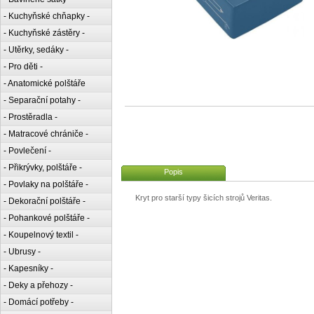
- Kuchyňské chňapky -
- Kuchyňské zástěry -
- Utěrky, sedáky -
- Pro děti -
- Anatomické polštáře
- Separační potahy -
- Prostěradla -
- Matracové chrániče -
- Povlečení -
- Přikrývky, polštáře -
Popis
- Povlaky na polštáře -
Kryt pro starší typy šicích strojů Veritas.
- Dekorační polštáře -
- Pohankové polštáře -
- Koupelnový textil -
- Ubrusy -
- Kapesníky -
- Deky a přehozy -
- Domácí potřeby -