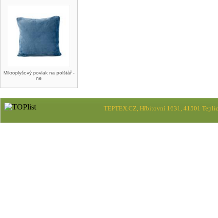
Mikroplyšový povlak na polštář -
ne
TEPTEX.CZ, Hřbitovní 1631, 41501 Teplic