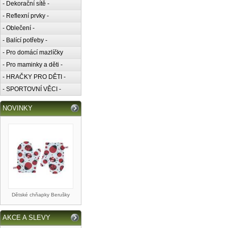
- Dekorační sítě -
- Reflexní prvky -
- Oblečení -
- Balící potřeby -
- Pro domácí mazlíčky
- Pro maminky a děti -
- HRAČKY PRO DĚTI -
- SPORTOVNÍ VĚCI -
NOVINKY
Dětské chňapky Berušky
AKCE A SLEVY